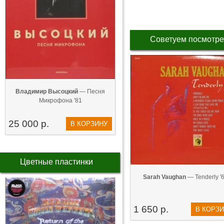
Советуем посмотре
Владимир Высоцкий
— Песня
Микрофона '81
25 000 р.
В КОРЗИНУ
Цветные пластинки
Sarah Vaughan
— Tenderly '
1 650 р.
В КОРЗ