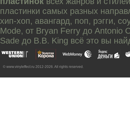
пластинок
всех жанров и стилей
пластинки самых разных направ
хип-хоп
,
авангард
,
поп
,
рэгги
,
со
Mode
, от
Bryan Ferry
до
Antonio 
Sade
до
B.B. King
всё это вы най
© www.vinyleffect.ru 2012-2026. All rights reserved.