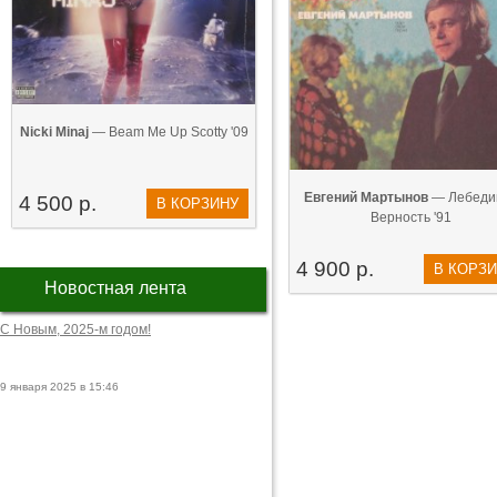
Nicki Minaj
— Beam Me Up Scotty '09
Евгений Мартынов
— Лебеди
4 500 р.
В КОРЗИНУ
Верность '91
4 900 р.
В КОРЗ
Новостная лента
С Новым, 2025-м годом!
9 января 2025 в 15:46