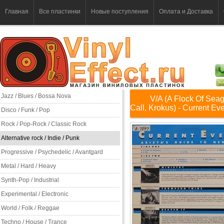
Главная
Все пластинки
Новые поступления
Оплата и Доставка
Jazz / Blues / Bossa Nova
V/A (A Flock Of Seag
Call, Krokus) - Current Ev
Disco / Funk / Pop
Rock / Pop-Rock / Classic Rock
Alternative rock / Indie / Punk
Progressive / Psychedelic / Avantgard
Metal / Hard / Heavy
Synth-Pop / Industrial
Experimental / Electronic
World / Folk / Reggae
Techno / House / Trance