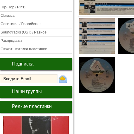
Hip-Hop / R'n'B
Classical
Советские / Российские
Soundtracks (OST) / Разное
Распродажа
Скачать каталог пластинок
Подписка
Наши группы
Редкие пластинки