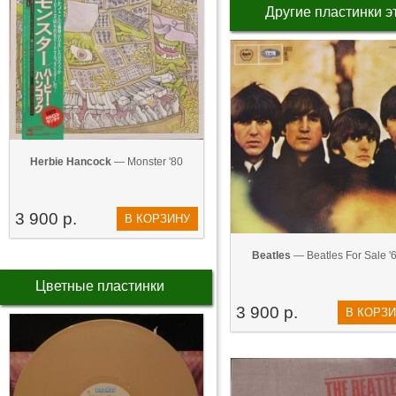
Другие пластинки э
Herbie Hancock
— Monster '80
3 900 р.
В КОРЗИНУ
Beatles
— Beatles For Sale '
Цветные пластинки
3 900 р.
В КОРЗ