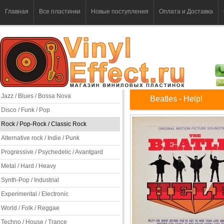
Главная
Все пластинки
Новые поступления
Оплата и Доставка
Jazz / Blues / Bossa Nova
Beatles - Help!
Disco / Funk / Pop
Rock / Pop-Rock / Classic Rock
Alternative rock / Indie / Punk
Progressive / Psychedelic / Avantgard
Metal / Hard / Heavy
Synth-Pop / Industrial
Experimental / Electronic
World / Folk / Reggae
Techno / House / Trance