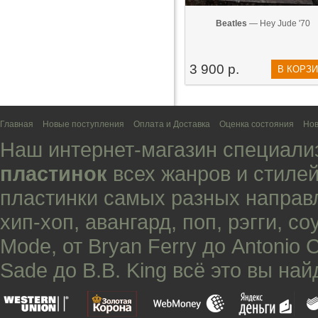
Beatles
— Hey Jude '70
3 900 р.
В КОРЗ
Главная
Новые поступления
Оплата и Доставка
Оценка состояния
Нов
Наш интернет-магазин специали
пластинок
всех жанров и стилей
пластинки самых разных направ
хип-хоп
,
авангард
,
поп
,
рэгги
,
со
Mode
, от
Bryan Ferry
до
Antonio 
Sade
до
B.B. King
всё это вы най