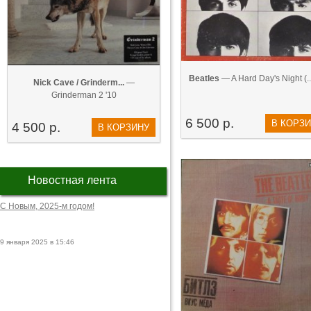
Beatles
— A Hard Day's Night (..
Nick Cave / Grinderm...
—
Grinderman 2 '10
6 500 р.
В КОРЗ
4 500 р.
В КОРЗИНУ
Новостная лента
С Новым, 2025-м годом!
9 января 2025 в 15:46