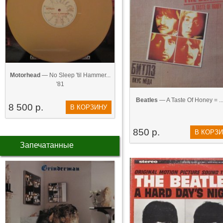
Motorhead
— No Sleep 'til Hammer...
'81
Beatles
— A Taste Of Honey = ...
8 500 р.
В КОРЗИНУ
850 р.
В КОРЗ
Запечатанные