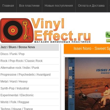
Главная
Все пластинки
Новые поступления
Оплата и Доставка
Jazz / Blues / Bossa Nova
Issei Noro - Sweet 
Disco / Funk / Pop
Rock / Pop-Rock / Classic Rock
Alternative rock / Indie / Punk
Progressive / Psychedelic / Avantgard
Metal / Hard / Heavy
Synth-Pop / Industrial
Experimental / Electronic
World / Folk / Reggae
Techno / House / Trance