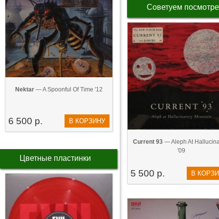
Советуем посмотре
Nektar
— A Spoonful Of Time '12
6 500 р.
В КОРЗИНУ
Current 93
— Aleph At Hallucinat
'09
Цветные пластинки
5 500 р.
В КОРЗ