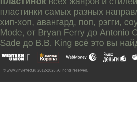
пластинок
всех жанров и стилей
пластинки самых разных направ
хип-хоп
,
авангард
,
поп
,
рэгги
,
со
Mode
, от
Bryan Ferry
до
Antonio 
Sade
до
B.B. King
всё это вы най
© www.vinyleffect.ru 2012-2026. All rights reserved.