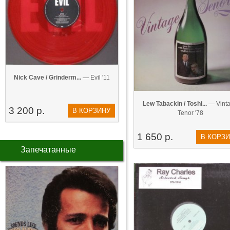
Nick Cave / Grinderm...
— Evil '11
Lew Tabackin / Toshi...
— Vint
3 200 р.
В КОРЗИНУ
Tenor '78
1 650 р.
В КОРЗ
Запечатанные