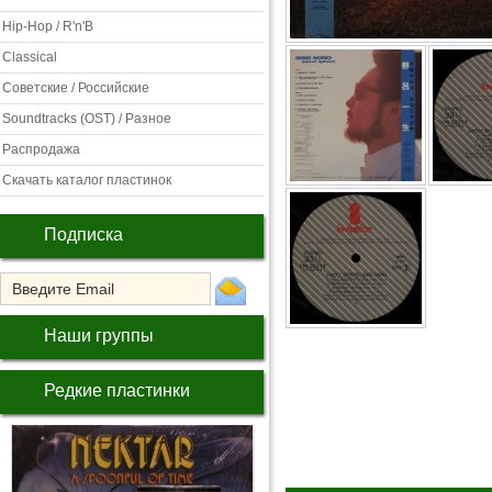
Hip-Hop / R'n'B
Classical
Советские / Российские
Soundtracks (OST) / Разное
Распродажа
Скачать каталог пластинок
Подписка
Наши группы
Редкие пластинки