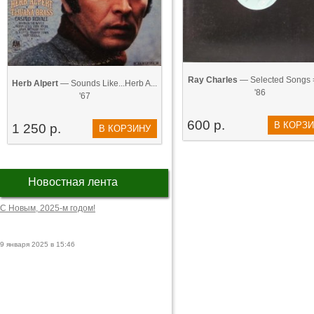
Ray Charles
— Selected Songs =
Herb Alpert
— Sounds Like...Herb A...
'86
'67
600 р.
В КОРЗ
1 250 р.
В КОРЗИНУ
Новостная лента
С Новым, 2025-м годом!
9 января 2025 в 15:46