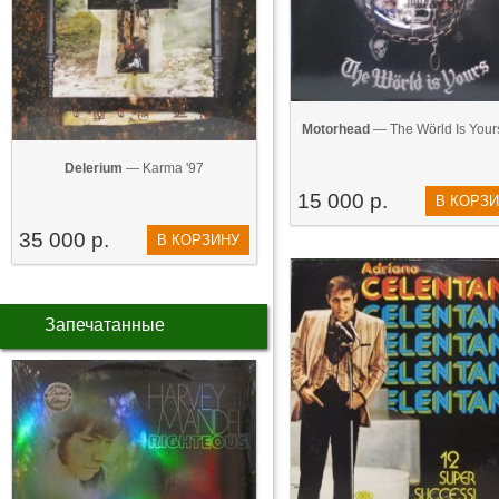
Motorhead
— The Wörld Is Yours
Delerium
— Karma '97
15 000 р.
В КОРЗ
35 000 р.
В КОРЗИНУ
Запечатанные