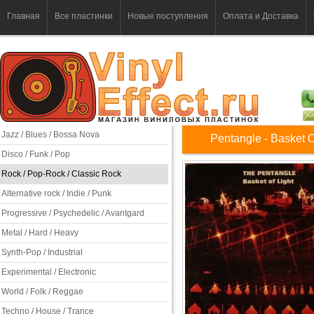
Главная
Все пластинки
Новые поступления
Оплата и Доставка
Jazz / Blues / Bossa Nova
Pentangle - Basket O
Disco / Funk / Pop
Rock / Pop-Rock / Classic Rock
Alternative rock / Indie / Punk
Progressive / Psychedelic / Avantgard
Metal / Hard / Heavy
Synth-Pop / Industrial
Experimental / Electronic
World / Folk / Reggae
Techno / House / Trance