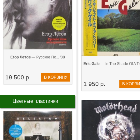
Егор Летов
— Русское По... '88
Eric Gale
— In The Shade Of A Tr..
19 500 р.
В КОРЗИНУ
1 950 р.
В КОРЗ
Цветные пластинки