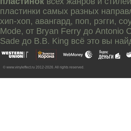
пластинок
всех жанров и стилей
пластинки самых разных направ
хип-хоп
,
авангард
,
поп
,
рэгги
,
со
Mode
, от
Bryan Ferry
до
Antonio 
Sade
до
B.B. King
всё это вы най
© www.vinyleffect.ru 2012-2026. All rights reserved.