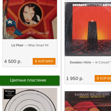
Liz Phair
— Whip-Smart '94
4 500 р.
В КОРЗИНУ
Deodato / Airto
— In Concert '
1 950 р.
В КОРЗ
Цветные пластинки