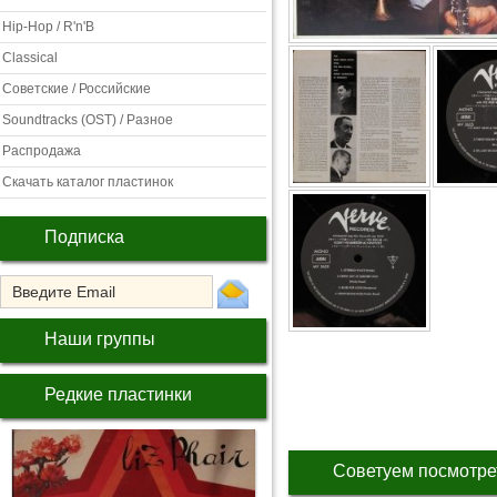
Hip-Hop / R'n'B
Classical
Советские / Российские
Soundtracks (OST) / Разное
Распродажа
Скачать каталог пластинок
Подписка
Наши группы
Редкие пластинки
Советуем посмотре