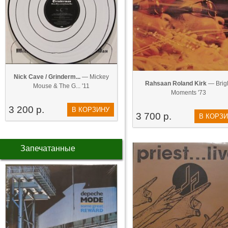
Nick Cave / Grinderm...
— Mickey
Rahsaan Roland Kirk
— Brig
Mouse & The G... '11
Moments '73
3 200 р.
В КОРЗИНУ
3 700 р.
В КОРЗ
Запечатанные