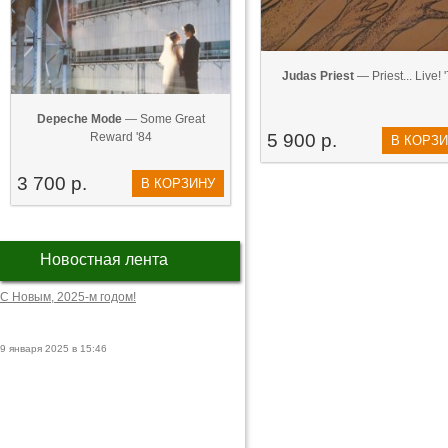
Judas Priest
— Priest... Live! 
Depeche Mode
— Some Great
Reward '84
5 900 р.
В КОРЗ
3 700 р.
В КОРЗИНУ
Новостная лента
С Новым, 2025-м годом!
9 января 2025 в 15:46