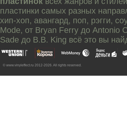
пластинок
всех жанров и стилей
пластинки самых разных направ
хип-хоп
,
авангард
,
поп
,
рэгги
,
со
Mode
, от
Bryan Ferry
до
Antonio 
Sade
до
B.B. King
всё это вы най
© www.vinyleffect.ru 2012-2026. All rights reserved.