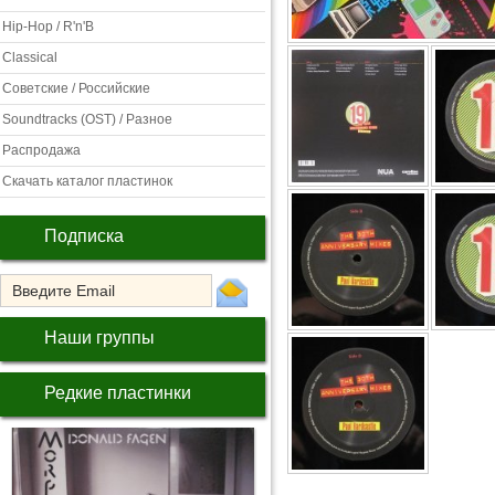
Hip-Hop / R'n'B
Classical
Советские / Российские
Soundtracks (OST) / Разное
Распродажа
Скачать каталог пластинок
Подписка
Наши группы
Редкие пластинки