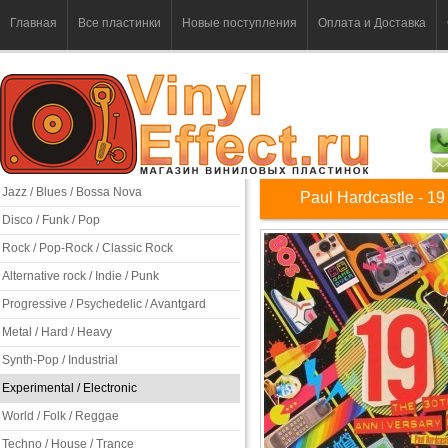
Главная
Все пластинки
Новые поступления
Оплата и Доставка
Jazz / Blues / Bossa Nova
Paul Hardcastle - 19
Disco / Funk / Pop
Rock / Pop-Rock / Classic Rock
Alternative rock / Indie / Punk
Progressive / Psychedelic / Avantgard
Metal / Hard / Heavy
Synth-Pop / Industrial
Experimental / Electronic
World / Folk / Reggae
Techno / House / Trance