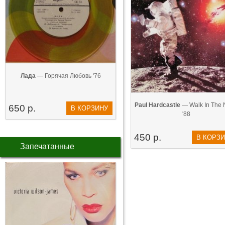
Лада
— Горячая Любовь '76
Paul Hardcastle
— Walk In The 
650 р.
В КОРЗИНУ
'88
450 р.
В КОРЗ
Запечатанные