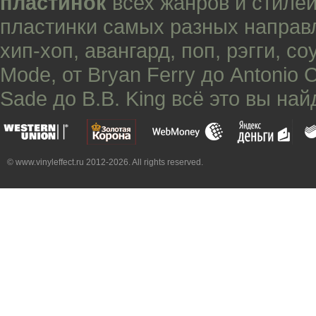
пластинок
всех жанров и стилей
пластинки самых разных направ
хип-хоп
,
авангард
,
поп
,
рэгги
,
со
Mode
, от
Bryan Ferry
до
Antonio 
Sade
до
B.B. King
всё это вы най
© www.vinyleffect.ru 2012-2026. All rights reserved.