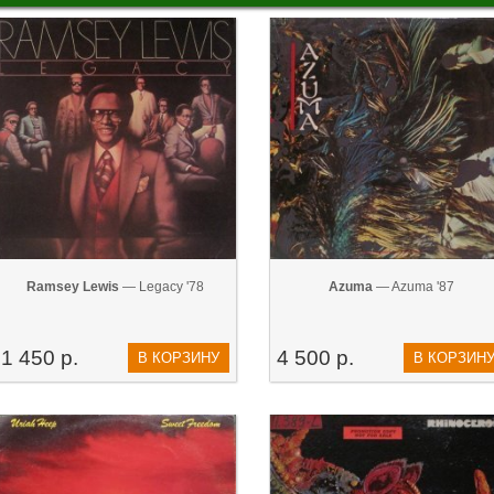
Ramsey Lewis
— Legacy '78
Azuma
— Azuma '87
1 450 р.
4 500 р.
В КОРЗИНУ
В КОРЗИН