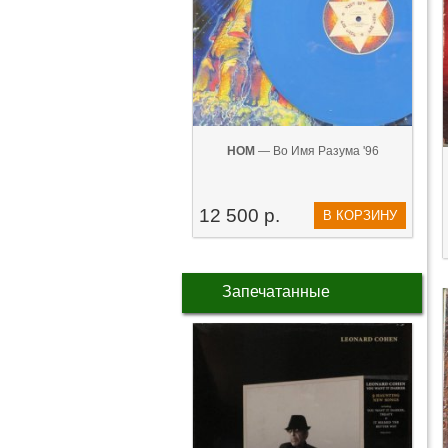
НОМ
— Во Имя Разума '96
12 500 р.
В КОРЗИНУ
Запечатанные