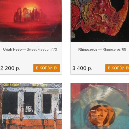
Uriah Heep
— Sweet Freedom '73
Rhinoceros
— Rhinoceros '68
2 200 р.
3 400 р.
В КОРЗИНУ
В КОРЗИН