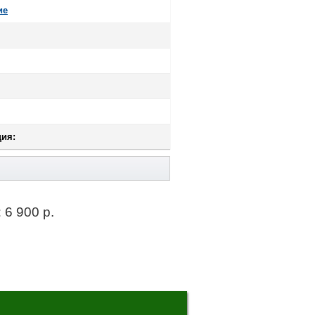
ие
ия:
:
6 900 р.