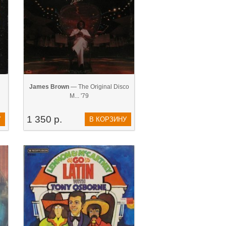
James Brown
— The Original Disco
M... '79
1 350 р.
У
В КОРЗИНУ