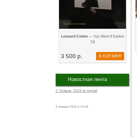
Leonard Cohen
— You Want It Darker
'16
3 500 р.
В КОРЗИНУ
Новостная лента
С Новым, 2025-м годом!
9 января 2025 в 15:46