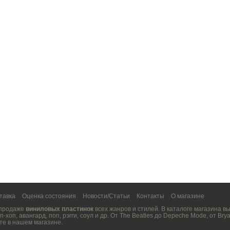
тавка
Оценка состояния
Новости/Статьи
Контакты
О магазине
 продаже
виниловых пластинок
всех жанров и стилей. В каталоге магазина 
п-хоп
,
авангард
,
поп
,
рэгги
,
соул
и др. От
The Beatles
до
Depeche Mode
, от
Brya
те в нашем магазине.