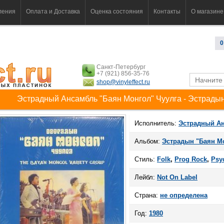
ления
Оплата и Доставка
Оценка состояния
Контакты
О магазине
0
Санкт-Петербург
+7 (921) 856-35-76
shop@vinyleffect.ru
Эстрадный Ансамбль "Баян Монгол" Чуулга - Эстрадын
Исполнитель:
Эстрадный Ан
Альбом:
Эстрадын "Баян Мо
Стиль:
Folk
,
Prog Rock
,
Psy
Лейбл:
Not On Label
Страна:
не определена
Год:
1980