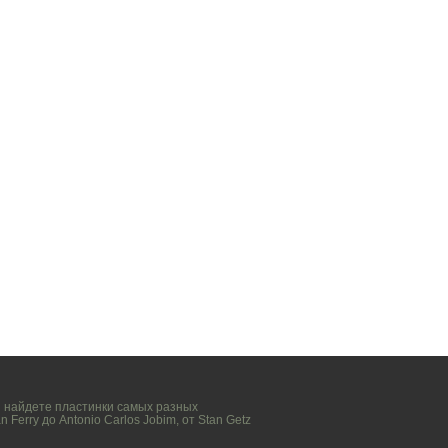
вы найдете пластинки самых разных
n Ferry
до
Antonio Carlos Jobim
, от
Stan Getz