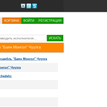
КОРЗИНА
ВОЙТИ
РЕГИСТРАЦИЯ
ИСКАТЬ
 "Баян Монгол" Чуулга
самбль "Баян Монгол" Чуулга
нгол" Чуулга
chedelic