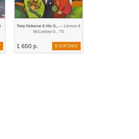
d
Tony Osborne & His O...
— Lennon &
McCartney G... '70
1 650 р.
У
В КОРЗИНУ