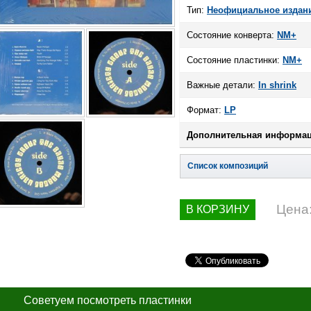
Тип:
Неофициальное издан
Состояние конверта:
NM+
Состояние пластинки:
NM+
Важные детали:
In shrink
Формат:
LP
Дополнительная информац
Список композиций
Цена
В КОРЗИНУ
Советуем посмотреть пластинки