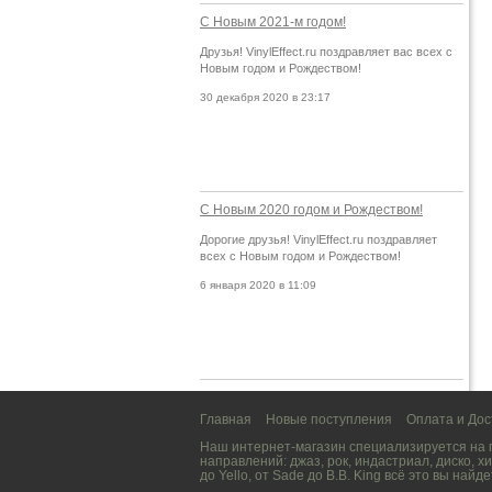
С Новым 2021-м годом!
Друзья! VinylEffect.ru поздравляет вас всех с
Новым годом и Рождеством!
30 декабря 2020 в 23:17
С Новым 2020 годом и Рождеством!
Дорогие друзья! VinylEffect.ru поздравляет
всех с Новым годом и Рождеством!
6 января 2020 в 11:09
Главная
Новые поступления
Оплата и Дос
Наш интернет-магазин специализируется на
направлений:
джаз
,
рок
,
индастриал
,
диско
,
хи
до
Yello
, от
Sade
до
B.B. King
всё это вы найде