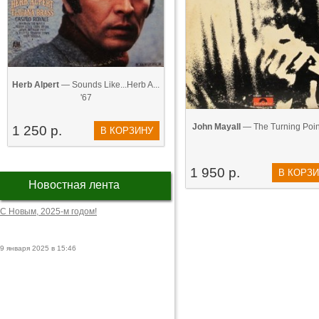
Herb Alpert
— Sounds Like...Herb A...
'67
John Mayall
— The Turning Poin
1 250 р.
В КОРЗИНУ
1 950 р.
В КОРЗ
Новостная лента
С Новым, 2025-м годом!
9 января 2025 в 15:46