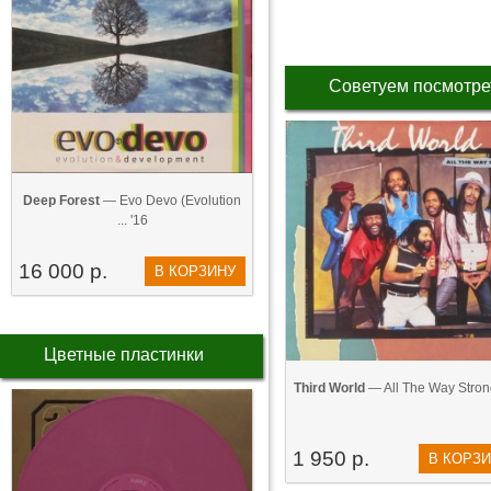
Советуем посмотре
Deep Forest
— Evo Devo (Evolution
... '16
16 000 р.
В КОРЗИНУ
Цветные пластинки
Third World
— All The Way Stron
1 950 р.
В КОРЗ