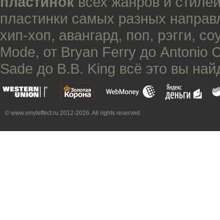
пластинок
всех жанров и стилей
пластинки самых разных направ
хип-хоп
,
авангард
,
поп
,
рэгги
,
со
Mode
, от
Bryan Ferry
до
Antonio 
Sade
до
B.B. King
всё это вы най
© www.vinyleffect.ru 2012-2026. All rights reserved.