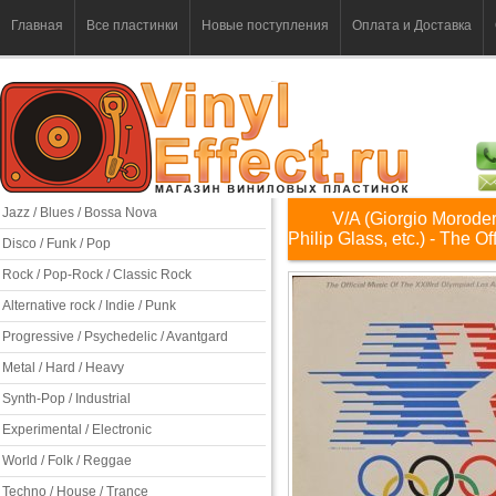
Главная
Все пластинки
Новые поступления
Оплата и Доставка
Jazz / Blues / Bossa Nova
V/A (Giorgio Moroder
Philip Glass, etc.) - The 
Disco / Funk / Pop
Rock / Pop-Rock / Classic Rock
Alternative rock / Indie / Punk
Progressive / Psychedelic / Avantgard
Metal / Hard / Heavy
Synth-Pop / Industrial
Experimental / Electronic
World / Folk / Reggae
Techno / House / Trance