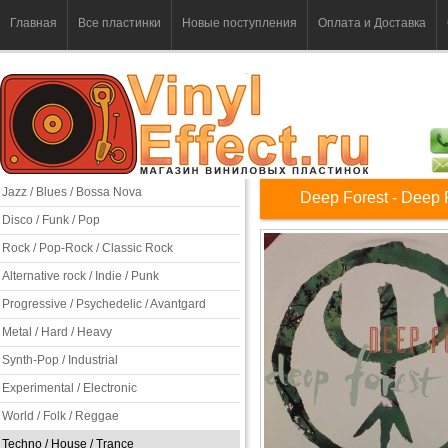
Главная
Все пластинки
Новые поступления
Оплата и Доставка
Jazz / Blues / Bossa Nova
Deep Forest - Deep 
Disco / Funk / Pop
Rock / Pop-Rock / Classic Rock
Alternative rock / Indie / Punk
Progressive / Psychedelic / Avantgard
Metal / Hard / Heavy
Synth-Pop / Industrial
Experimental / Electronic
World / Folk / Reggae
Techno / House / Trance