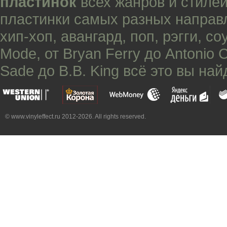
пластинок
всех жанров и стилей
пластинки самых разных направ
хип-хоп
,
авангард
,
поп
,
рэгги
,
со
Mode
, от
Bryan Ferry
до
Antonio 
Sade
до
B.B. King
всё это вы най
© www.vinyleffect.ru 2012-2026. All rights reserved.