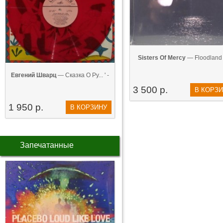
Sisters Of Mercy
— ‎Floodland 
Евгений Шварц
— Сказка О Ру... ' -
3 500 р.
В КОРЗ
1 950 р.
В КОРЗИНУ
Запечатанные