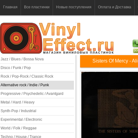
Главная
Все пластинки
Новые поступления
Оплата и Доставка
Jazz / Blues / Bossa Nova
Sisters Of Mercy - Al
Disco / Funk / Pop
Rock / Pop-Rock / Classic Rock
Alternative rock / Indie / Punk
Progressive / Psychedelic / Avantgard
Metal / Hard / Heavy
Synth-Pop / Industrial
Experimental / Electronic
World / Folk / Reggae
Techno / House / Trance