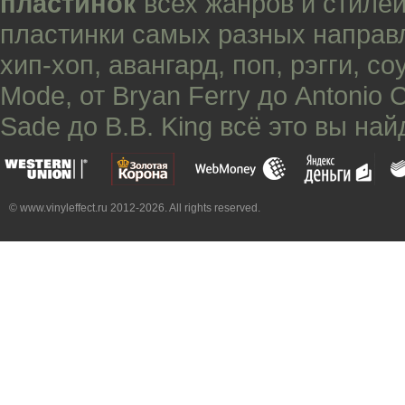
пластинок
всех жанров и стилей
пластинки самых разных направ
хип-хоп
,
авангард
,
поп
,
рэгги
,
со
Mode
, от
Bryan Ferry
до
Antonio 
Sade
до
B.B. King
всё это вы най
© www.vinyleffect.ru 2012-2026. All rights reserved.