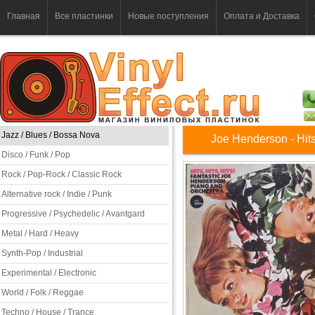
Главная
Все пластинки
Новые поступления
Оплата и Доставка
Jazz / Blues / Bossa Nova
Joe Henderson - Hits,
Disco / Funk / Pop
Rock / Pop-Rock / Classic Rock
Alternative rock / Indie / Punk
Progressive / Psychedelic / Avantgard
Metal / Hard / Heavy
Synth-Pop / Industrial
Experimental / Electronic
World / Folk / Reggae
Techno / House / Trance