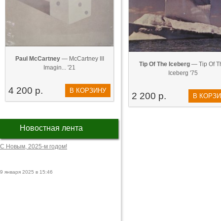
Paul McCartney
— McCartney III
Tip Of The Iceberg
— Tip Of T
Imagin... '21
Iceberg '75
4 200 р.
В КОРЗИНУ
2 200 р.
В КОРЗ
Новостная лента
С Новым, 2025-м годом!
9 января 2025 в 15:46