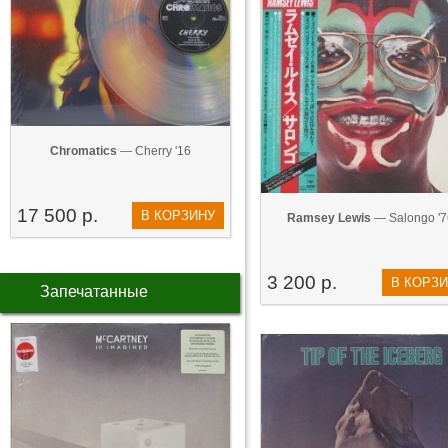
Chromatics
— Cherry '16
17 500 р.
В КОРЗИНУ
Ramsey Lewis
— Salongo '7
3 200 р.
В КОРЗ
Запечатанные