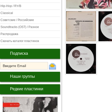
Hip-Hop / R'n'B
Classical
Советские / Российские
Soundtracks (OST) / Разное
Распродажа
Скачать каталог пластинок
Подписка
Наши группы
Редкие пластинки