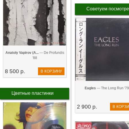
Советуем посмотре
Anatoly Vapirov (А...
— De Profundis
'88
8 500 р.
В КОРЗИНУ
Eagles
— The Long Run '79
Цветные пластинки
2 900 р.
В КОРЗ