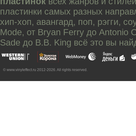
пластинок
всех жанров и стилей
пластинки самых разных направ
хип-хоп
,
авангард
,
поп
,
рэгги
,
со
Mode
, от
Bryan Ferry
до
Antonio 
Sade
до
B.B. King
всё это вы най
© www.vinyleffect.ru 2012-2026. All rights reserved.