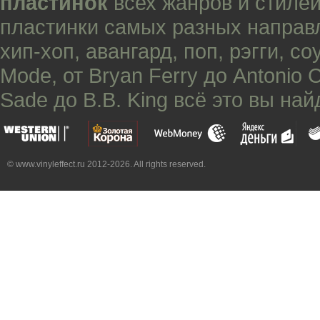
пластинок
всех жанров и стилей
пластинки самых разных направ
хип-хоп
,
авангард
,
поп
,
рэгги
,
со
Mode
, от
Bryan Ferry
до
Antonio 
Sade
до
B.B. King
всё это вы най
© www.vinyleffect.ru 2012-2026. All rights reserved.