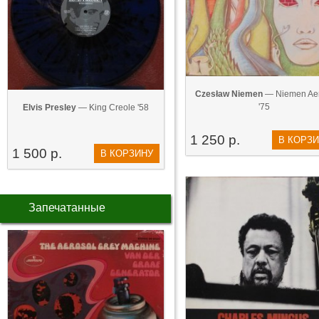
Czesław Niemen
— Niemen Aer
'75
Elvis Presley
— King Creole '58
1 250 р.
В КОРЗ
1 500 р.
В КОРЗИНУ
Запечатанные