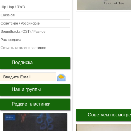
Hip-Hop / R'n'B
Classical
Советские / Российские
Soundtracks (OST) / Разное
Распродажа
Скачать каталог пластинок
Подписка
Наши группы
Редкие пластинки
Советуем посмотре