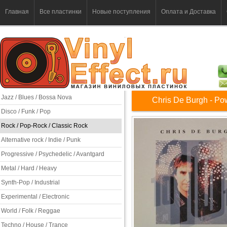
Главная
Все пластинки
Новые поступления
Оплата и Доставка
Jazz / Blues / Bossa Nova
Chris De Burgh - Po
Disco / Funk / Pop
Rock / Pop-Rock / Classic Rock
Alternative rock / Indie / Punk
Progressive / Psychedelic / Avantgard
Metal / Hard / Heavy
Synth-Pop / Industrial
Experimental / Electronic
World / Folk / Reggae
Techno / House / Trance