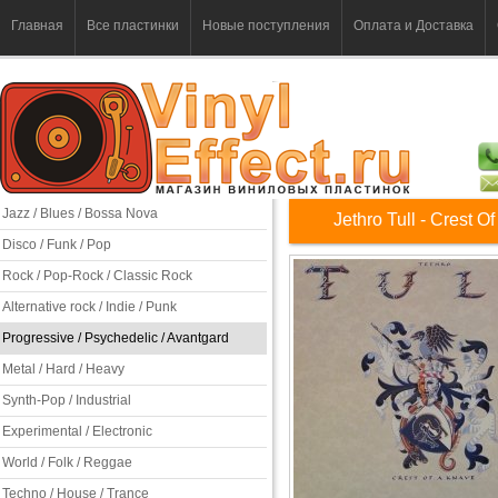
Главная
Все пластинки
Новые поступления
Оплата и Доставка
Jazz / Blues / Bossa Nova
Jethro Tull - Crest O
Disco / Funk / Pop
Rock / Pop-Rock / Classic Rock
Alternative rock / Indie / Punk
Progressive / Psychedelic / Avantgard
Metal / Hard / Heavy
Synth-Pop / Industrial
Experimental / Electronic
World / Folk / Reggae
Techno / House / Trance