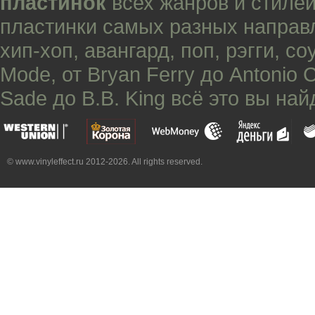
пластинок
всех жанров и стилей
пластинки самых разных направ
хип-хоп
,
авангард
,
поп
,
рэгги
,
со
Mode
, от
Bryan Ferry
до
Antonio 
Sade
до
B.B. King
всё это вы най
© www.vinyleffect.ru 2012-2026. All rights reserved.