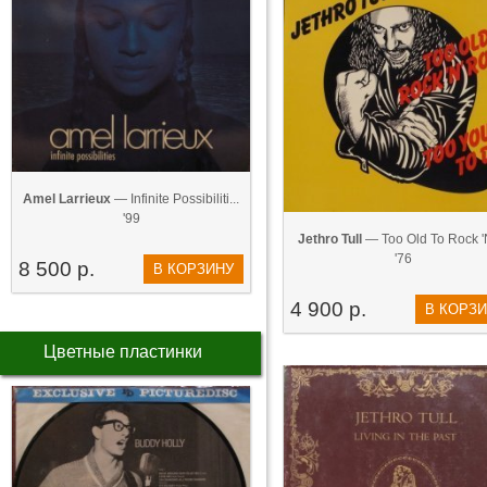
Amel Larrieux
— Infinite Possibiliti...
'99
Jethro Tull
— Too Old To Rock 'N'
'76
8 500 р.
В КОРЗИНУ
4 900 р.
В КОРЗ
Цветные пластинки