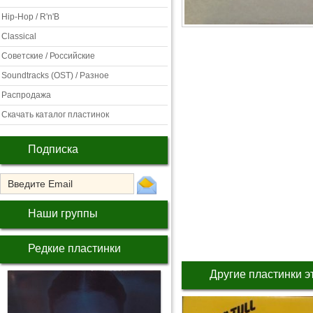
Hip-Hop / R'n'B
Classical
Советские / Российские
Soundtracks (OST) / Разное
Распродажа
Скачать каталог пластинок
Подписка
Наши группы
Редкие пластинки
Другие пластинки э