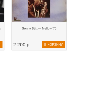
s
Sonny Stitt
— Mellow '75
2 200 р.
У
В КОРЗИНУ