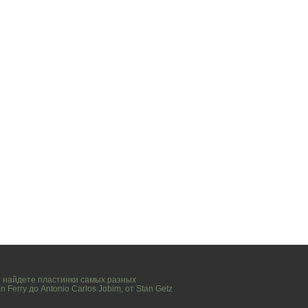
вы найдете пластинки самых разных
n Ferry
до
Antonio Carlos Jobim
, от
Stan Getz