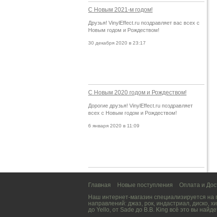
С Новым 2021-м годом!
Друзья! VinylEffect.ru поздравляет вас всех с
Новым годом и Рождеством!
30 декабря 2020 в 23:17
С Новым 2020 годом и Рождеством!
Дорогие друзья! VinylEffect.ru поздравляет
всех с Новым годом и Рождеством!
6 января 2020 в 11:09
Главная
Новые поступления
Оплата и Дос
Наш интернет-магазин специализируется на
направлений:
джаз
,
рок
,
индастриал
,
диско
,
хи
до
Yello
, от
Sade
до
B.B. King
всё это вы найде