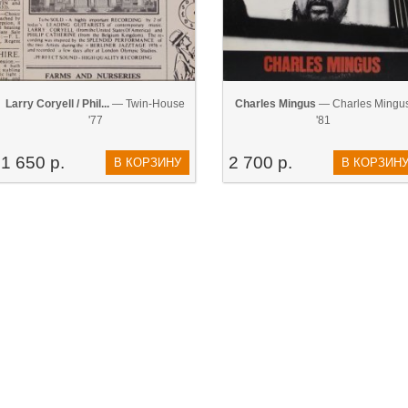
Larry Coryell / Phil...
— Twin-House
Charles Mingus
— Charles Mingu
'77
'81
1 650 р.
2 700 р.
В КОРЗИНУ
В КОРЗИН