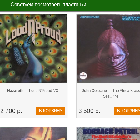
Советуем посмотреть пластинки
Nazareth
— Loud'N'Proud '73
John Coltrane
— The Africa Brass
Ses... '74
2 700 р.
3 500 р.
В КОРЗИНУ
В КОРЗИН