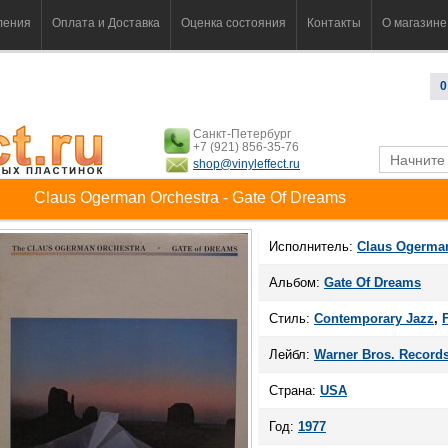
ления
Оплата и Доставка
Оценка состояния
Контакты
О магазине
0
Санкт-Петербург
+7 (921) 856-35-76
shop@vinyleffect.ru
Claus Ogerman Orchestra - Gate Of Dreams
Исполнитель:
Claus Ogerman
Альбом:
Gate Of Dreams
Стиль:
Contemporary Jazz
,
Лейбл:
Warner Bros. Record
Страна:
USA
Год:
1977