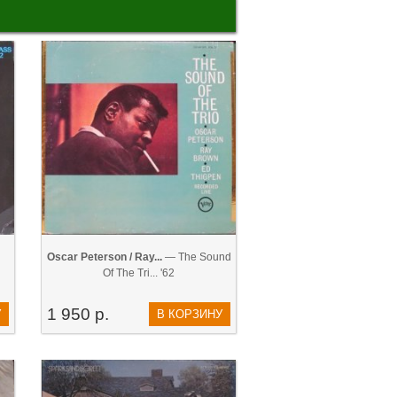
Oscar Peterson / Ray...
— The Sound
Of The Tri... '62
1 950 р.
У
В КОРЗИНУ