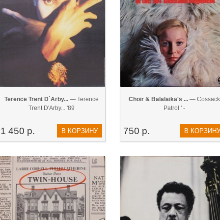
Terence Trent D`Arby...
— Terence
Choir & Balalaika's ...
— Cossack
Trent D'Arby... '89
Patrol ' -
1 450 р.
750 р.
В КОРЗИНУ
В КОРЗИН