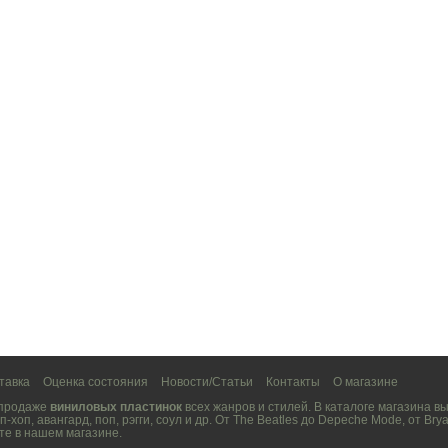
тавка
Оценка состояния
Новости/Статьи
Контакты
О магазине
 продаже
виниловых пластинок
всех жанров и стилей. В каталоге магазина 
п-хоп
,
авангард
,
поп
,
рэгги
,
соул
и др. От
The Beatles
до
Depeche Mode
, от
Brya
те в нашем магазине.