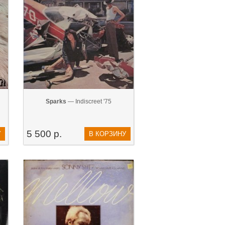
Sparks
— ‎Indiscreet '75
5 500 р.
У
В КОРЗИНУ