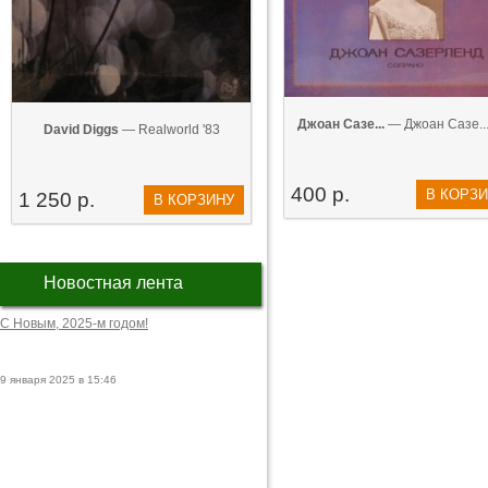
Джоан Сазе...
— Джоан Сазе...
David Diggs
— Realworld '83
400 р.
В КОРЗ
1 250 р.
В КОРЗИНУ
Новостная лента
С Новым, 2025-м годом!
9 января 2025 в 15:46