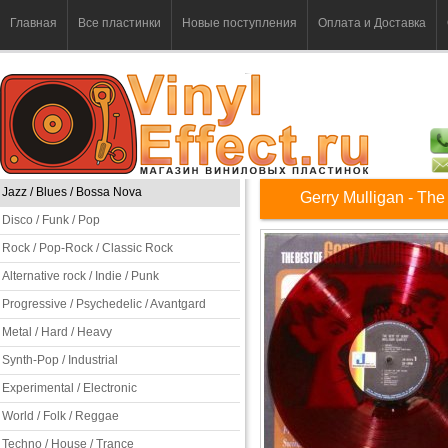
Главная
Все пластинки
Новые поступления
Оплата и Доставка
Jazz / Blues / Bossa Nova
Gerry Mulligan - The
Disco / Funk / Pop
Rock / Pop-Rock / Classic Rock
Alternative rock / Indie / Punk
Progressive / Psychedelic / Avantgard
Metal / Hard / Heavy
Synth-Pop / Industrial
Experimental / Electronic
World / Folk / Reggae
Techno / House / Trance