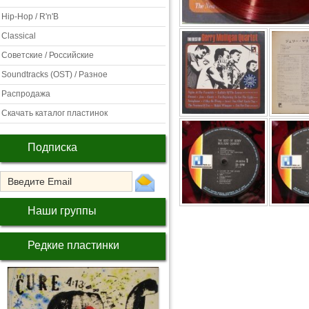
Hip-Hop / R'n'B
Classical
Советские / Российские
Soundtracks (OST) / Разное
Распродажа
Скачать каталог пластинок
Подписка
Наши группы
Редкие пластинки