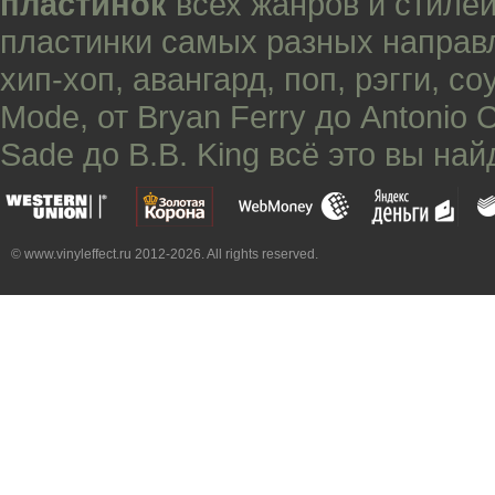
пластинок
всех жанров и стилей
пластинки самых разных направ
хип-хоп
,
авангард
,
поп
,
рэгги
,
со
Mode
, от
Bryan Ferry
до
Antonio 
Sade
до
B.B. King
всё это вы най
© www.vinyleffect.ru 2012-2026. All rights reserved.