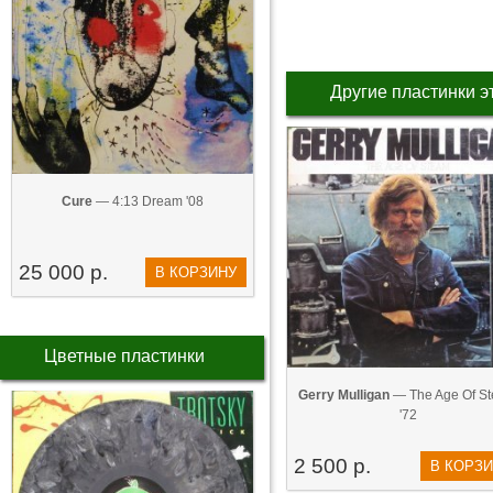
Другие пластинки э
Cure
— 4:13 Dream '08
25 000 р.
В КОРЗИНУ
Цветные пластинки
Gerry Mulligan
— The Age Of S
'72
2 500 р.
В КОРЗ