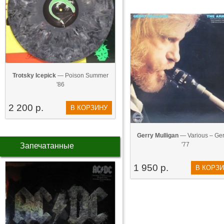
Trotsky Icepick
— Poison Summer
'86
2 200 р.
В КОРЗИНУ
Gerry Mulligan
— Various ‎– Gerr
'77
Запечатанные
1 950 р.
В КОРЗ