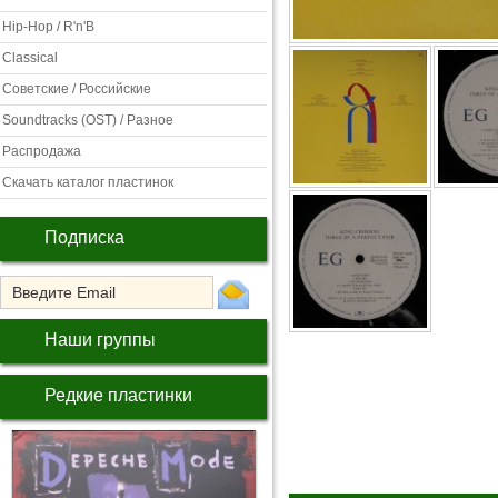
Hip-Hop / R'n'B
Classical
Советские / Российские
Soundtracks (OST) / Разное
Распродажа
Скачать каталог пластинок
Подписка
Наши группы
Редкие пластинки