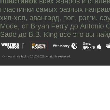
пластинок
всех жанров и стилей
пластинки самых разных направ
хип-хоп
,
авангард
,
поп
,
рэгги
,
со
Mode
, от
Bryan Ferry
до
Antonio 
Sade
до
B.B. King
всё это вы най
© www.vinyleffect.ru 2012-2026. All rights reserved.