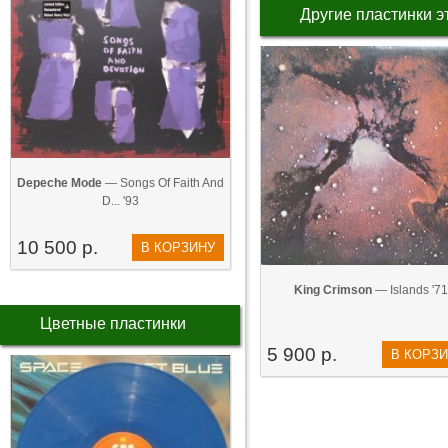
Другие пластинки э
Depeche Mode
— Songs Of Faith And
D... '93
10 500 р.
В КОРЗИНУ
King Crimson
— Islands '71
Цветные пластинки
5 900 р.
В КОРЗ