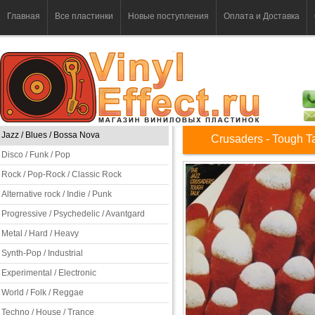
Главная
Все пластинки
Новые поступления
Оплата и Доставка
Jazz / Blues / Bossa Nova
Crusaders - Tough T
Disco / Funk / Pop
Rock / Pop-Rock / Classic Rock
Alternative rock / Indie / Punk
Progressive / Psychedelic / Avantgard
Metal / Hard / Heavy
Synth-Pop / Industrial
Experimental / Electronic
World / Folk / Reggae
Techno / House / Trance