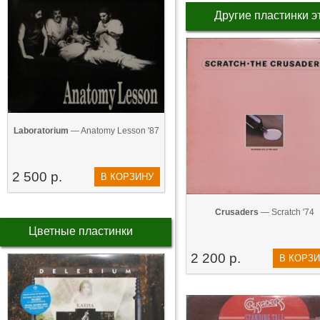
Другие пластинки э
Laboratorium
— Anatomy Lesson '87
2 500 р.
В КОРЗИНУ
Crusaders
— Scratch '74
Цветные пластинки
2 200 р.
В КОРЗ