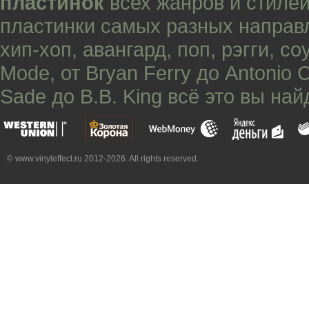
пластинок
всех жанров и стилей
пластинки самых разных направ
хип-хоп
,
авангард
,
поп
,
рэгги
,
со
Mode
, от
Bryan Ferry
до
Antonio 
Sade
до
B.B. King
всё это вы най
© www.vinyleffect.ru 2012-2026. All rights reserved.