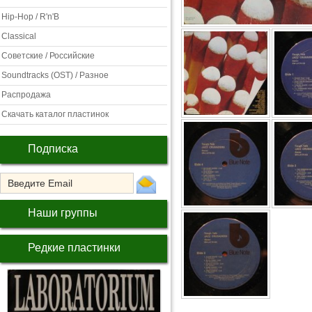
Hip-Hop / R'n'B
Classical
Советские / Российские
Soundtracks (OST) / Разное
Распродажа
Скачать каталог пластинок
Подписка
Наши группы
Редкие пластинки