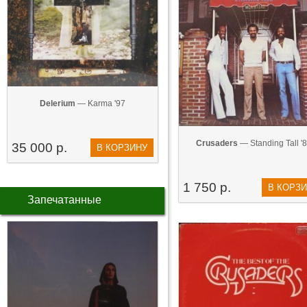
Delerium
— Karma '97
Crusaders
— Standing Tall '
35 000 р.
В КОРЗИНУ
1 750 р.
В КОРЗ
Запечатанные