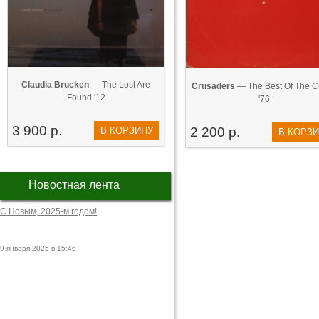
Claudia Brucken
— The Lost Are
Crusaders
— The Best Of The Cr
Found '12
'76
3 900 р.
2 200 р.
В КОРЗИНУ
В КОРЗ
Новостная лента
С Новым, 2025-м годом!
9 января 2025 в 15:46