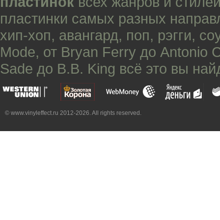
пластинок
всех жанров и стилей
пластинки самых разных направ
хип-хоп
,
авангард
,
поп
,
рэгги
,
со
Mode
, от
Bryan Ferry
до
Antonio 
Sade
до
B.B. King
всё это вы най
© www.vinyleffect.ru 2012-2026. All rights reserved.