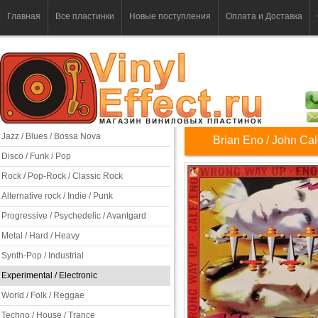
Главная
Все пластинки
Новые поступления
Оплата и Доставка
Jazz / Blues / Bossa Nova
Brian Eno / John Ca
Disco / Funk / Pop
Rock / Pop-Rock / Classic Rock
Alternative rock / Indie / Punk
Progressive / Psychedelic / Avantgard
Metal / Hard / Heavy
Synth-Pop / Industrial
Experimental / Electronic
World / Folk / Reggae
Techno / House / Trance