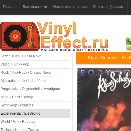
Главная
Все пластинки
Новые поступления
Оплата и Доставка
Jazz / Blues / Bossa Nova
Klaus Schulze - Body
Disco / Funk / Pop
Rock / Pop-Rock / Classic Rock
Alternative rock / Indie / Punk
Progressive / Psychedelic / Avantgard
Metal / Hard / Heavy
Synth-Pop / Industrial
Experimental / Electronic
World / Folk / Reggae
Techno / House / Trance