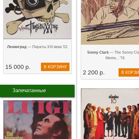
Ленинград
— Пираты XXI века '02
Sonny Clark
— The Sonny Cla
Memo... '76
15 000 р.
В КОРЗИНУ
2 200 р.
В КОРЗ
Запечатанные