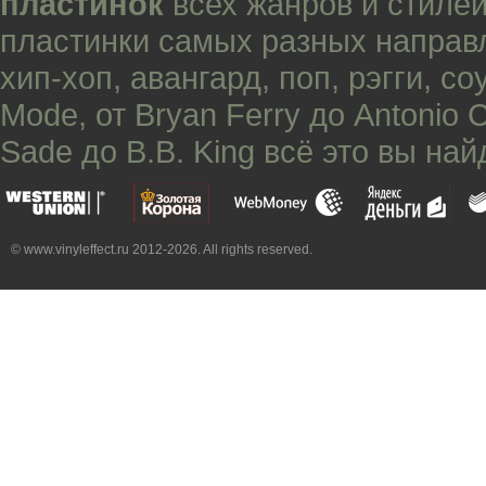
пластинок
всех жанров и стилей
пластинки самых разных направ
хип-хоп
,
авангард
,
поп
,
рэгги
,
со
Mode
, от
Bryan Ferry
до
Antonio 
Sade
до
B.B. King
всё это вы най
© www.vinyleffect.ru 2012-2026. All rights reserved.