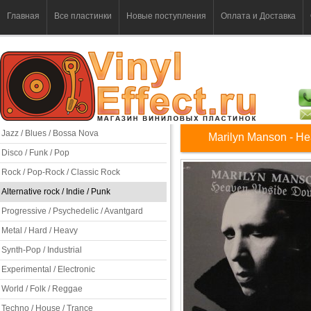
Главная
Все пластинки
Новые поступления
Оплата и Доставка
Jazz / Blues / Bossa Nova
Marilyn Manson - H
Disco / Funk / Pop
Rock / Pop-Rock / Classic Rock
Alternative rock / Indie / Punk
Progressive / Psychedelic / Avantgard
Metal / Hard / Heavy
Synth-Pop / Industrial
Experimental / Electronic
World / Folk / Reggae
Techno / House / Trance