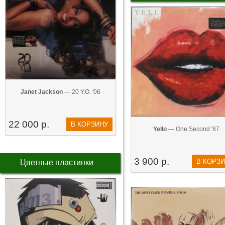
Janet Jackson
— 20 Y.O. '06
22 000 р.
В КОРЗИНУ
Yello
— One Second '87
3 900 р.
В КОРЗ
Цветные пластинки