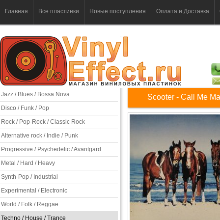
Главная
Все пластинки
Новые поступления
Оплата и Доставка
Jazz / Blues / Bossa Nova
Scooter - Call Me M
Disco / Funk / Pop
Rock / Pop-Rock / Classic Rock
Alternative rock / Indie / Punk
Progressive / Psychedelic / Avantgard
Metal / Hard / Heavy
Synth-Pop / Industrial
Experimental / Electronic
World / Folk / Reggae
Techno / House / Trance