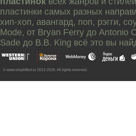
пластинок
всех жанров и стилей
пластинки самых разных направ
хип-хоп
,
авангард
,
поп
,
рэгги
,
со
Mode
, от
Bryan Ferry
до
Antonio 
Sade
до
B.B. King
всё это вы най
© www.vinyleffect.ru 2012-2026. All rights reserved.