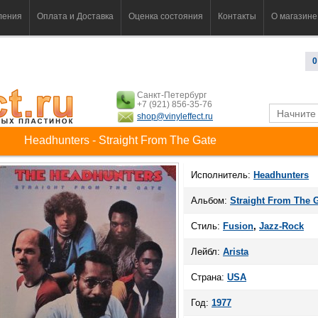
ления
Оплата и Доставка
Оценка состояния
Контакты
О магазине
0
Санкт-Петербург
+7 (921) 856-35-76
shop@vinyleffect.ru
Headhunters - Straight From The Gate
Исполнитель:
Headhunters
Альбом:
Straight From The 
Стиль:
Fusion
,
Jazz-Rock
Лейбл:
Arista
Страна:
USA
Год:
1977