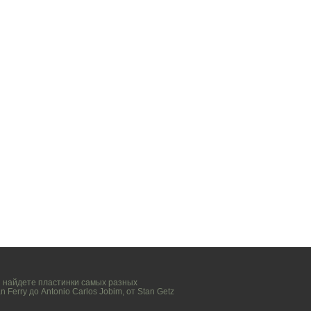
вы найдете пластинки самых разных
n Ferry
до
Antonio Carlos Jobim
, от
Stan Getz