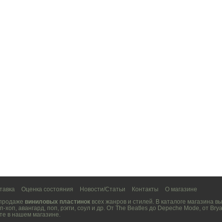
тавка
Оценка состояния
Новости/Статьи
Контакты
О магазине
 продаже
виниловых пластинок
всех жанров и стилей. В каталоге магазина 
п-хоп
,
авангард
,
поп
,
рэгги
,
соул
и др. От
The Beatles
до
Depeche Mode
, от
Brya
те в нашем магазине.