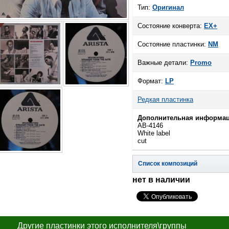
Тип:
Оригинал
Состояние конверта:
EX+
Состояние пластинки:
NM
Важные детали:
Promo
Формат:
LP
Редкая пластинка
Дополнительная информац
AB-4146
White label
cut
Список композиций
нет в наличии
Другие пластинки этого исполнителя\группы