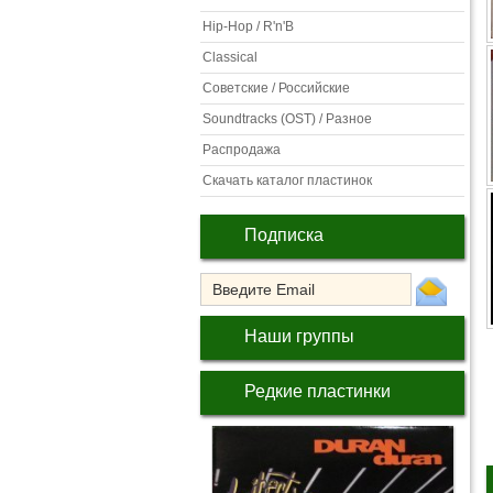
Hip-Hop / R'n'B
Classical
Советские / Российские
Soundtracks (OST) / Разное
Распродажа
Скачать каталог пластинок
Подписка
Наши группы
Редкие пластинки