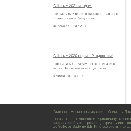
С Новым 2021-м годом!
Друзья! VinylEffect.ru поздравляет вас всех с
Новым годом и Рождеством!
30 декабря 2020 в 23:17
С Новым 2020 годом и Рождеством!
Дорогие друзья! VinylEffect.ru поздравляет
всех с Новым годом и Рождеством!
6 января 2020 в 11:09
Главная
Новые поступления
Оплата и Дос
Наш интернет-магазин специализируется на
направлений:
джаз
,
рок
,
индастриал
,
диско
,
хи
до
Yello
, от
Sade
до
B.B. King
всё это вы найде