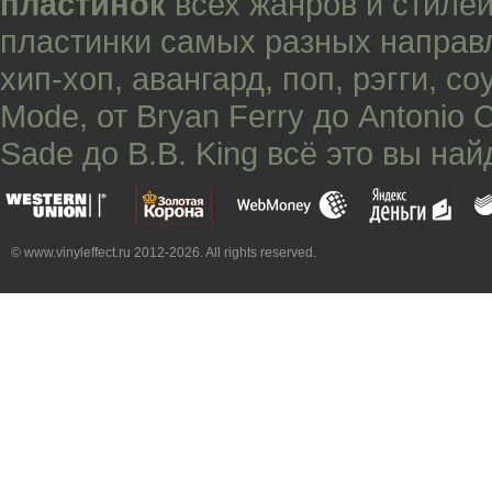
пластинок
всех жанров и стилей
пластинки самых разных направ
хип-хоп
,
авангард
,
поп
,
рэгги
,
со
Mode
, от
Bryan Ferry
до
Antonio 
Sade
до
B.B. King
всё это вы най
© www.vinyleffect.ru 2012-2026. All rights reserved.