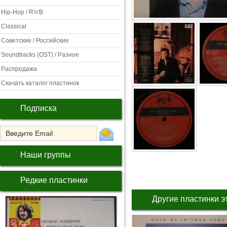
Hip-Hop / R'n'B
Classical
Советские / Российские
Soundtracks (OST) / Разное
Распродажа
Скачать каталог пластинок
Подписка
Наши группы
Редкие пластинки
Другие пластинки э