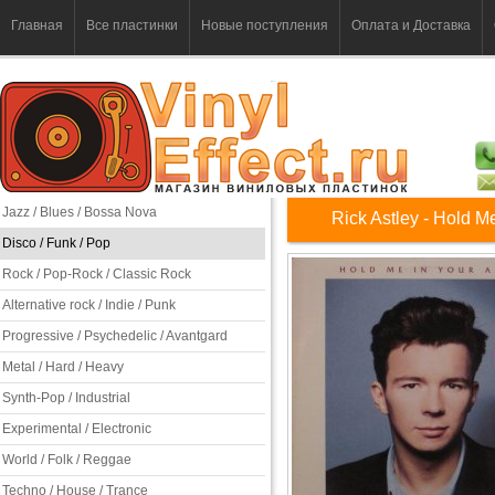
Главная
Все пластинки
Новые поступления
Оплата и Доставка
Jazz / Blues / Bossa Nova
Rick Astley - Hold M
Disco / Funk / Pop
Rock / Pop-Rock / Classic Rock
Alternative rock / Indie / Punk
Progressive / Psychedelic / Avantgard
Metal / Hard / Heavy
Synth-Pop / Industrial
Experimental / Electronic
World / Folk / Reggae
Techno / House / Trance