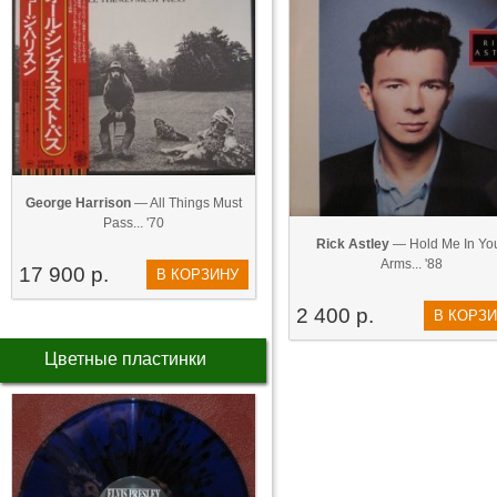
George Harrison
— All Things Must
Pass... '70
Rick Astley
— Hold Me In Yo
Arms... '88
17 900 р.
В КОРЗИНУ
2 400 р.
В КОРЗ
Цветные пластинки