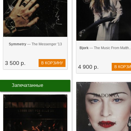
Symmetry
— The Messenger '13
Bjork
— The Music From Matth...
3 500 р.
В КОРЗИНУ
4 900 р.
В КОРЗ
Запечатанные