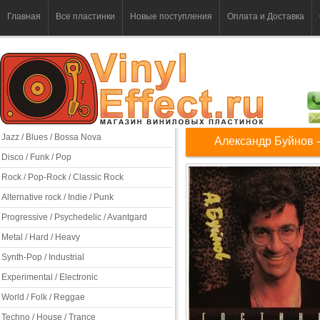
Главная
Все пластинки
Новые поступления
Оплата и Доставка
Jazz / Blues / Bossa Nova
Александр Буйнов -
Disco / Funk / Pop
Rock / Pop-Rock / Classic Rock
Alternative rock / Indie / Punk
Progressive / Psychedelic / Avantgard
Metal / Hard / Heavy
Synth-Pop / Industrial
Experimental / Electronic
World / Folk / Reggae
Techno / House / Trance