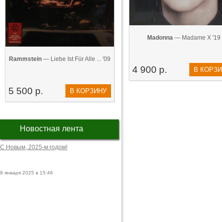
Madonna
— Madame X '19
Rammstein
— Liebe Ist Für Alle ... '09
4 900 р.
В КОРЗ
5 500 р.
В КОРЗИНУ
Новостная лента
С Новым, 2025-м годом!
9 января 2025 в 15:46