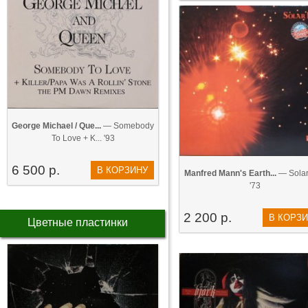
George Michael / Que...
— Somebody
To Love + K... '93
6 500 р.
В КОРЗИНУ
Manfred Mann's Earth...
— Solar
'73
2 200 р.
В КОРЗ
Цветные пластинки