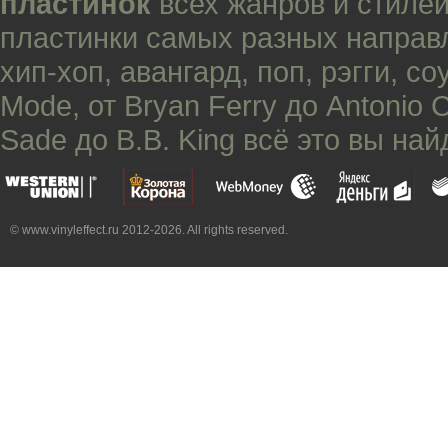
пластинок
всех жанров и стилей
пластинки самых разных направ
хип-хоп
,
авангард
,
поп
,
рэгги
,
со
Mode
, от
Bryan Ferry
до
Antonio 
Sade
до
B.B. King
всё это вы най
© www.vinyleffect.ru 2012-2026. All rights reserved.