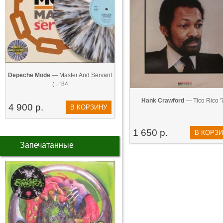
Depeche Mode
— Master And Servant
(... '84
Hank Crawford
— Tico Rico '
4 900 р.
В КОРЗИНУ
1 650 р.
В КОРЗ
Запечатанные