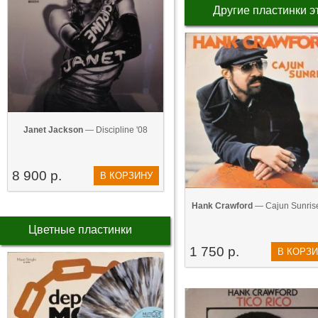
Другие пластинки э
Janet Jackson
— Discipline '08
8 900 р.
В КОРЗИНУ
Hank Crawford
— Cajun Sunrise
Цветные пластинки
1 750 р.
В КОРЗ