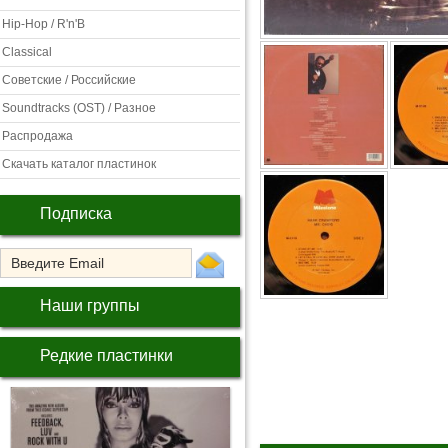
Hip-Hop / R'n'B
Classical
Советские / Российские
Soundtracks (OST) / Разное
Распродажа
Скачать каталог пластинок
Подписка
Наши группы
Редкие пластинки