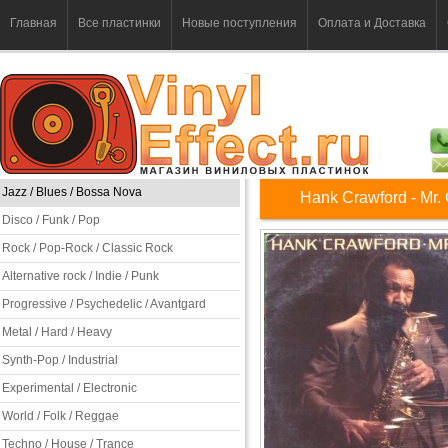
Главная
Все пластинки
Новые поступления
Оплата и Доставка
Jazz / Blues / Bossa Nova
Hank Crawford - Mr.
Disco / Funk / Pop
Rock / Pop-Rock / Classic Rock
Alternative rock / Indie / Punk
Progressive / Psychedelic / Avantgard
Metal / Hard / Heavy
Synth-Pop / Industrial
Experimental / Electronic
World / Folk / Reggae
Techno / House / Trance