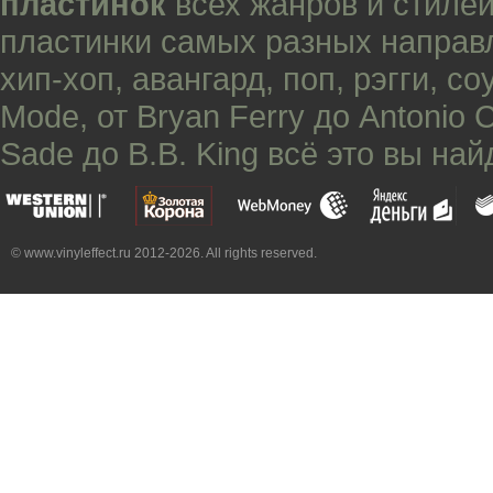
пластинок
всех жанров и стилей
пластинки самых разных направ
хип-хоп
,
авангард
,
поп
,
рэгги
,
со
Mode
, от
Bryan Ferry
до
Antonio 
Sade
до
B.B. King
всё это вы най
© www.vinyleffect.ru 2012-2026. All rights reserved.