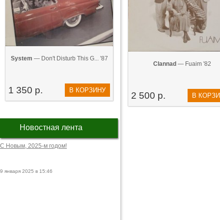
System
— Don't Disturb This G... '87
Clannad
— Fuaim '82
1 350 р.
В КОРЗИНУ
2 500 р.
В КОРЗ
Новостная лента
С Новым, 2025-м годом!
9 января 2025 в 15:46