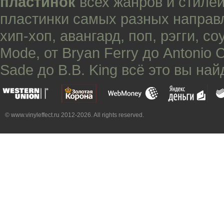
пластинок
всех жанров и стилей
пластинки самых разных направ
хип-хоп
,
авангард
,
поп
,
рэгги
,
со
Mode
, от
Bryan Ferry
до
Antonio 
Sade
до
B.B. King
всё это вы най
© www.vinyleffect.ru 2012-2026. All rights reserved.