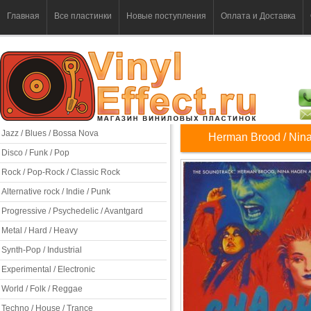
Главная
Все пластинки
Новые поступления
Оплата и Доставка
Jazz / Blues / Bossa Nova
Herman Brood / Nina
Disco / Funk / Pop
Rock / Pop-Rock / Classic Rock
Alternative rock / Indie / Punk
Progressive / Psychedelic / Avantgard
Metal / Hard / Heavy
Synth-Pop / Industrial
Experimental / Electronic
World / Folk / Reggae
Techno / House / Trance