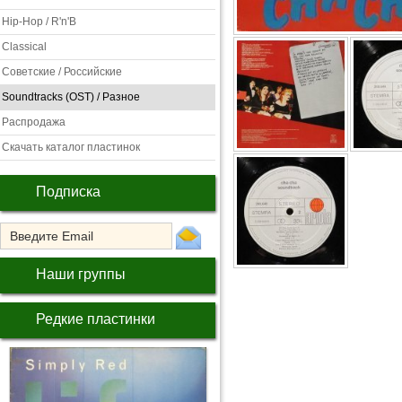
Hip-Hop / R'n'B
Classical
Советские / Российские
Soundtracks (OST) / Разное
Распродажа
Скачать каталог пластинок
Подписка
Наши группы
Редкие пластинки