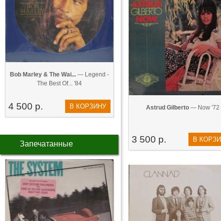
Bob Marley & The Wai...
— Legend -
The Best Of... '84
4 500 р.
В КОРЗИНУ
Astrud Gilberto
— Now '72
3 500 р.
В КОРЗ
Запечатанные