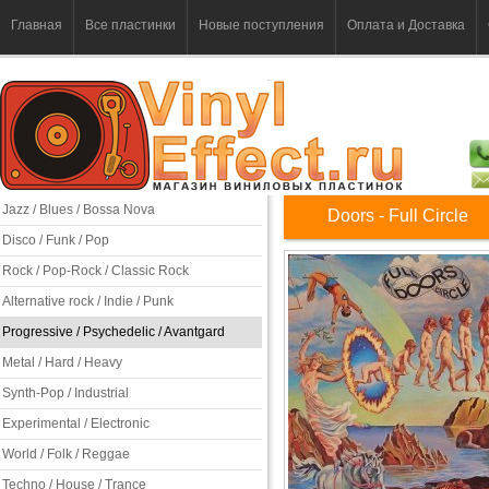
Главная
Все пластинки
Новые поступления
Оплата и Доставка
Jazz / Blues / Bossa Nova
Doors - Full Circle
Disco / Funk / Pop
Rock / Pop-Rock / Classic Rock
Alternative rock / Indie / Punk
Progressive / Psychedelic / Avantgard
Metal / Hard / Heavy
Synth-Pop / Industrial
Experimental / Electronic
World / Folk / Reggae
Techno / House / Trance