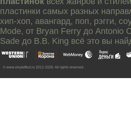
пластинок
всех жанров и стилей
пластинки самых разных направ
хип-хоп
,
авангард
,
поп
,
рэгги
,
со
Mode
, от
Bryan Ferry
до
Antonio 
Sade
до
B.B. King
всё это вы най
© www.vinyleffect.ru 2012-2026. All rights reserved.