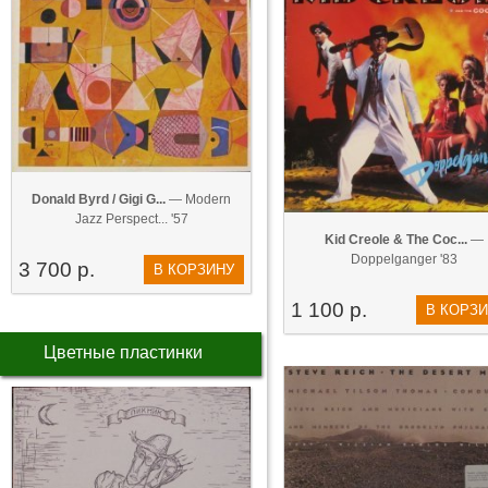
Donald Byrd / Gigi G...
— Modern
Jazz Perspect... '57
Kid Creole & The Coc...
—
Doppelganger '83
3 700 р.
В КОРЗИНУ
1 100 р.
В КОРЗ
Цветные пластинки