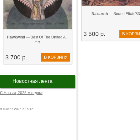
Nazareth
— Sound Elixir '83
3 500 р.
В КОРЗ
Hawkwind
— Best Of The United A...
'17
3 700 р.
В КОРЗИНУ
Новостная лента
С Новым, 2025-м годом!
9 января 2025 в 15:46