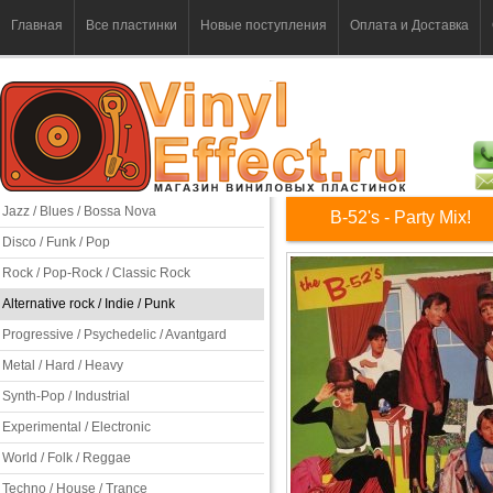
Главная
Все пластинки
Новые поступления
Оплата и Доставка
Jazz / Blues / Bossa Nova
B-52's - Party Mix!
Disco / Funk / Pop
Rock / Pop-Rock / Classic Rock
Alternative rock / Indie / Punk
Progressive / Psychedelic / Avantgard
Metal / Hard / Heavy
Synth-Pop / Industrial
Experimental / Electronic
World / Folk / Reggae
Techno / House / Trance