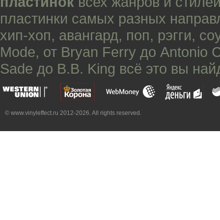
пластинок
всех жанров и стилей
пластинки самых разных направ
хип-хоп
,
авангард
,
поп
,
рэгги
,
со
Mode
, от
Bryan Ferry
до
Antonio 
Sade
до
B.B. King
всё это вы най
© www.vinyleffect.ru 2012-2026. All rights reserved.