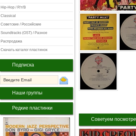
Hip-Hop / R'n'B
Classical
Советские / Российские
Soundtracks (OST) / Разное
Распродажа
Скачать каталог пластинок
Подписка
Наши группы
Редкие пластинки
Советуем посмотре