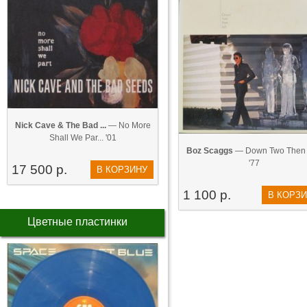
Nick Cave & The Bad ...
— No More
Shall We Par... '01
Boz Scaggs
— Down Two Then 
'77
17 500 р.
В КОРЗИНУ
1 100 р.
В КОРЗ
Цветные пластинки