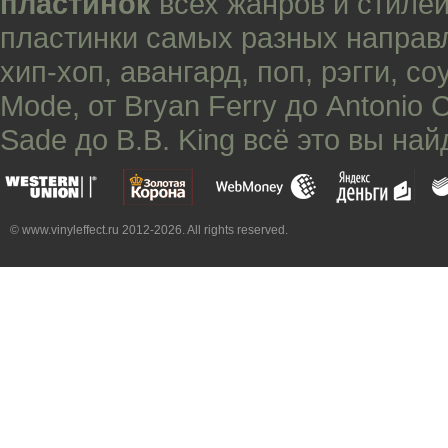
пластинок
всех жанров и стилей
пластинки самых разных направ
хип-хоп
,
авангард
,
поп
,
рэгги
,
со
Mode
, от
Bryan Ferry
до
Antonio 
Sade
до
B.B. King
всё это вы най
© www.vinyleffect.ru 2012-2026. All rights reserved.