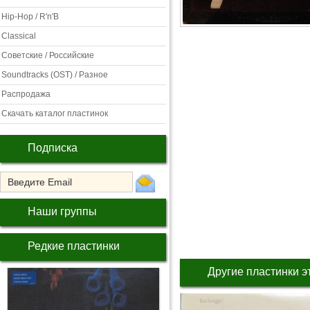
Hip-Hop / R'n'B
Classical
Советские / Российские
Soundtracks (OST) / Разное
Распродажа
Скачать каталог пластинок
Подписка
Наши группы
Редкие пластинки
Другие пластинки э