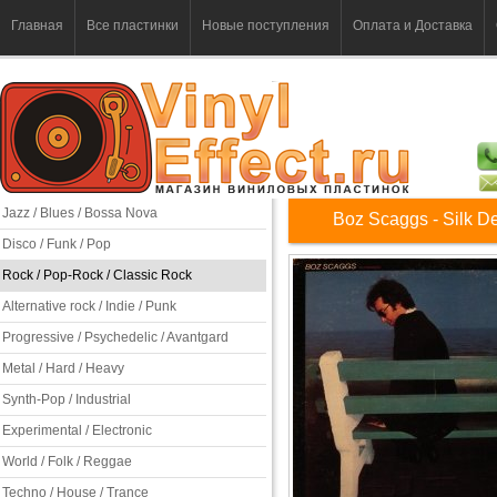
Главная
Все пластинки
Новые поступления
Оплата и Доставка
Jazz / Blues / Bossa Nova
Boz Scaggs - Silk D
Disco / Funk / Pop
Rock / Pop-Rock / Classic Rock
Alternative rock / Indie / Punk
Progressive / Psychedelic / Avantgard
Metal / Hard / Heavy
Synth-Pop / Industrial
Experimental / Electronic
World / Folk / Reggae
Techno / House / Trance