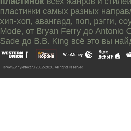
пластинок
всех жанров и стилей
пластинки самых разных направ
хип-хоп
,
авангард
,
поп
,
рэгги
,
со
Mode
, от
Bryan Ferry
до
Antonio 
Sade
до
B.B. King
всё это вы най
© www.vinyleffect.ru 2012-2026. All rights reserved.