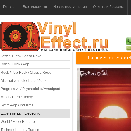
Главная
Все пластинки
Новые поступления
Оплата и Доставка
Jazz / Blues / Bossa Nova
Fatboy Slim - Sunset
Disco / Funk / Pop
Rock / Pop-Rock / Classic Rock
Alternative rock / Indie / Punk
Progressive / Psychedelic / Avantgard
Metal / Hard / Heavy
Synth-Pop / Industrial
Experimental / Electronic
World / Folk / Reggae
Techno / House / Trance