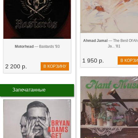
Ahmad Jamal
— The Best Of A
Ja... '81
Motorhead
— Bastards '93
1 950 р.
В КОРЗ
2 200 р.
В КОРЗИНУ
Запечатанные