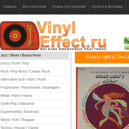
Главная
Все пластинки
Новые поступления
Оплата и Доставка
Jazz / Blues / Bossa Nova
Enoch Light & The Li
Disco / Funk / Pop
Rock / Pop-Rock / Classic Rock
Alternative rock / Indie / Punk
Progressive / Psychedelic / Avantgard
Metal / Hard / Heavy
Synth-Pop / Industrial
Experimental / Electronic
World / Folk / Reggae
Techno / House / Trance