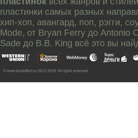
пластинок
всех жанров и стилей
пластинки самых разных направ
хип-хоп
,
авангард
,
поп
,
рэгги
,
со
Mode
, от
Bryan Ferry
до
Antonio 
Sade
до
B.B. King
всё это вы най
© www.vinyleffect.ru 2012-2026. All rights reserved.