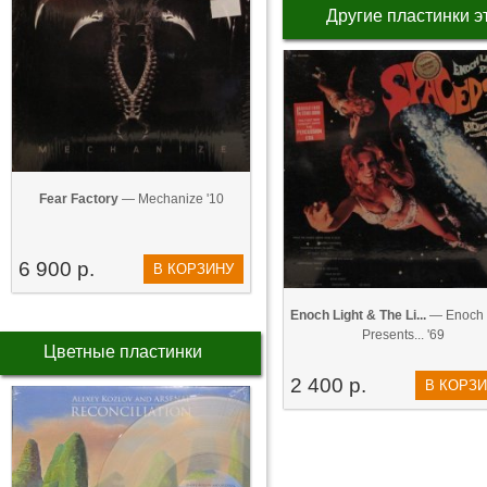
Другие пластинки э
Fear Factory
— Mechanize '10
6 900 р.
В КОРЗИНУ
Enoch Light & The Li...
— Enoch 
Presents... '69
Цветные пластинки
2 400 р.
В КОРЗ