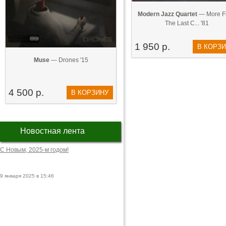
Modern Jazz Quartet
— More F
The Last C... '81
1 950 р.
В КОРЗ
Muse
— Drones '15
4 500 р.
В КОРЗИНУ
Новостная лента
С Новым, 2025-м годом!
9 января 2025 в 15:46