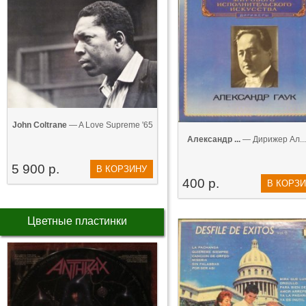
John Coltrane
— A Love Supreme '65
Александр ...
— Дирижер Ал...
5 900 р.
В КОРЗИНУ
400 р.
В КОРЗ
Цветные пластинки