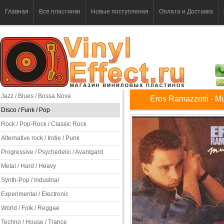
Главная
Все пластинки
Новые поступления
Оплата и Доставка
Jazz / Blues / Bossa Nova
Eros Ramazzotti - M
Disco / Funk / Pop
Rock / Pop-Rock / Classic Rock
Alternative rock / Indie / Punk
Progressive / Psychedelic / Avantgard
Metal / Hard / Heavy
Synth-Pop / Industrial
Experimental / Electronic
World / Folk / Reggae
Techno / House / Trance