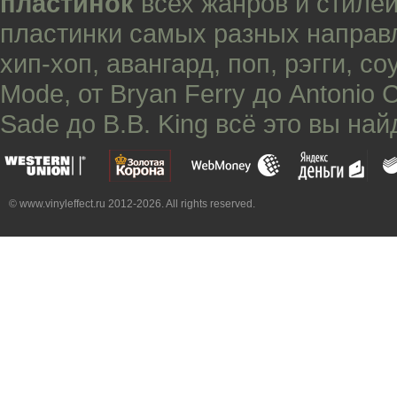
пластинок
всех жанров и стилей
пластинки самых разных направ
хип-хоп
,
авангард
,
поп
,
рэгги
,
со
Mode
, от
Bryan Ferry
до
Antonio 
Sade
до
B.B. King
всё это вы най
© www.vinyleffect.ru 2012-2026. All rights reserved.