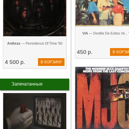
V/A
— Desfile De Exitos Vo... '
Anthrax
— Persistence Of Time '90
450 р.
В КОРЗ
4 500 р.
В КОРЗИНУ
Запечатанные