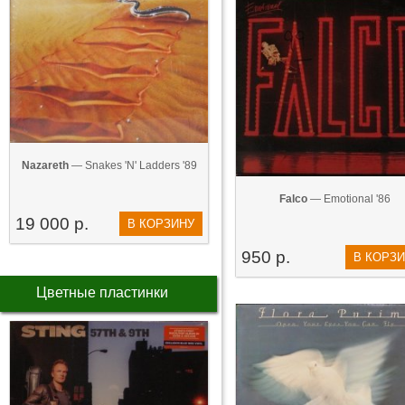
Nazareth
— Snakes 'N' Ladders '89
Falco
— Emotional '86
19 000 р.
В КОРЗИНУ
950 р.
В КОРЗ
Цветные пластинки