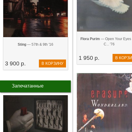
Flora Purim
— Open Your Eyes
C... '76
Sting
— 57th & 9th '16
1 950 р.
В КОРЗ
3 900 р.
В КОРЗИНУ
Запечатанные