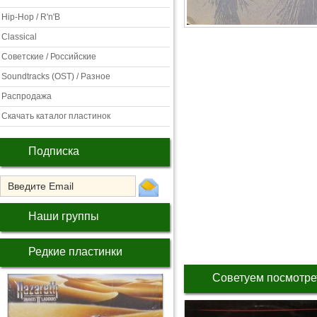
Hip-Hop / R'n'B
Classical
Советские / Российские
Soundtracks (OST) / Разное
Распродажа
Скачать каталог пластинок
Подписка
Наши группы
Редкие пластинки
Советуем посмотре