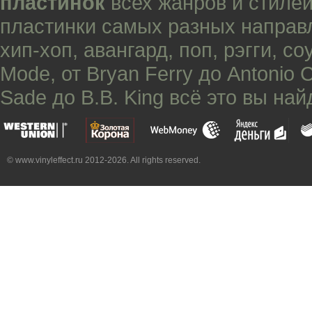
пластинок
всех жанров и стилей
пластинки самых разных направ
хип-хоп
,
авангард
,
поп
,
рэгги
,
со
Mode
, от
Bryan Ferry
до
Antonio 
Sade
до
B.B. King
всё это вы най
© www.vinyleffect.ru 2012-2026. All rights reserved.