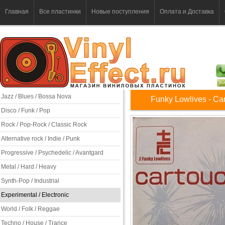
Главная
Все пластинки
Новые поступления
Оплата и Доставка
Jazz / Blues / Bossa Nova
Funky Lowlives - Ca
Disco / Funk / Pop
Rock / Pop-Rock / Classic Rock
Alternative rock / Indie / Punk
Progressive / Psychedelic / Avantgard
Metal / Hard / Heavy
Synth-Pop / Industrial
Experimental / Electronic
World / Folk / Reggae
Techno / House / Trance