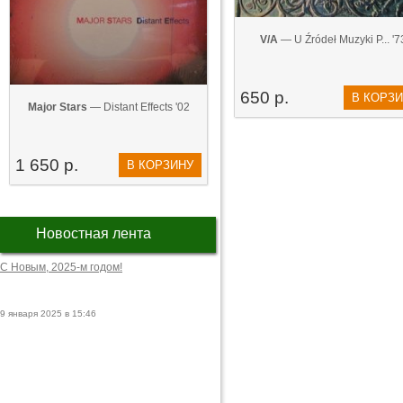
V/A
— U Źródeł Muzyki P... '7
650 р.
В КОРЗ
Major Stars
— Distant Effects '02
1 650 р.
В КОРЗИНУ
Новостная лента
С Новым, 2025-м годом!
9 января 2025 в 15:46