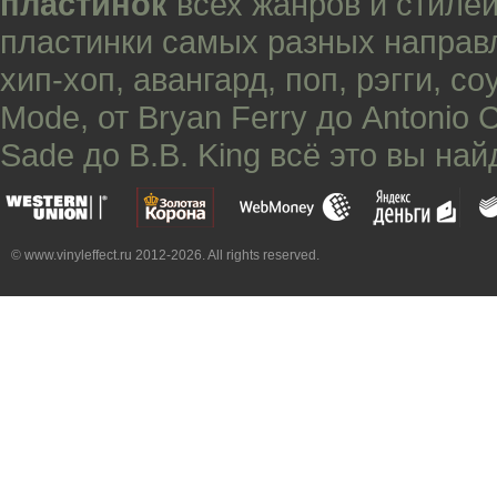
пластинок
всех жанров и стилей
пластинки самых разных направ
хип-хоп
,
авангард
,
поп
,
рэгги
,
со
Mode
, от
Bryan Ferry
до
Antonio 
Sade
до
B.B. King
всё это вы най
© www.vinyleffect.ru 2012-2026. All rights reserved.