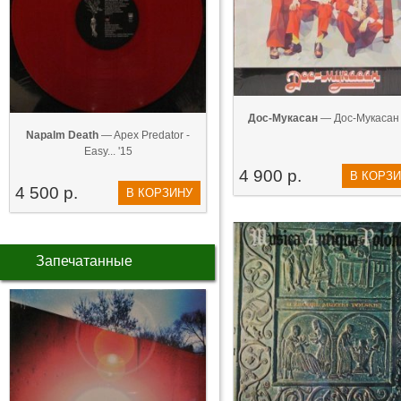
Дос-Мукасан
— Дос-Мукасан 
Napalm Death
— Apex Predator -
Easy... '15
4 900 р.
В КОРЗ
4 500 р.
В КОРЗИНУ
Запечатанные