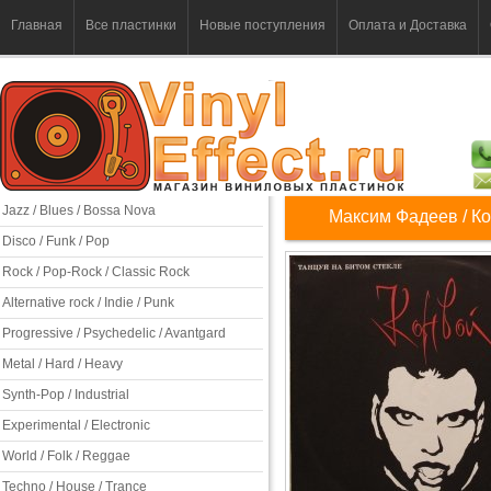
Главная
Все пластинки
Новые поступления
Оплата и Доставка
Jazz / Blues / Bossa Nova
Максим Фадеев / Ко
Disco / Funk / Pop
Rock / Pop-Rock / Classic Rock
Alternative rock / Indie / Punk
Progressive / Psychedelic / Avantgard
Metal / Hard / Heavy
Synth-Pop / Industrial
Experimental / Electronic
World / Folk / Reggae
Techno / House / Trance