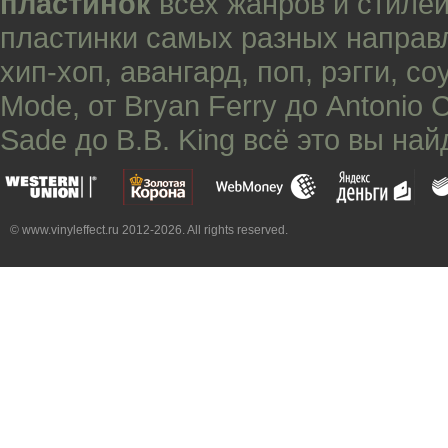
пластинок
всех жанров и стилей
пластинки самых разных направ
хип-хоп
,
авангард
,
поп
,
рэгги
,
со
Mode
, от
Bryan Ferry
до
Antonio 
Sade
до
B.B. King
всё это вы най
© www.vinyleffect.ru 2012-2026. All rights reserved.