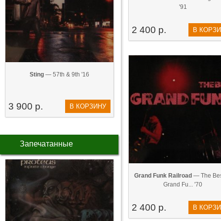
'91
2 400 р.
В КОРЗ
Sting
— 57th & 9th '16
3 900 р.
В КОРЗИНУ
Запечатанные
Grand Funk Railroad
— The Bes
Grand Fu... '70
2 400 р.
В КОРЗ