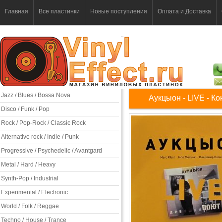
Главная
Все пластинки
Новые поступления
Оплата и Доставка
Jazz / Blues / Bossa Nova
Аукцыон - LIVE - К
Disco / Funk / Pop
Rock / Pop-Rock / Classic Rock
Alternative rock / Indie / Punk
Progressive / Psychedelic / Avantgard
Metal / Hard / Heavy
Synth-Pop / Industrial
Experimental / Electronic
World / Folk / Reggae
Techno / House / Trance