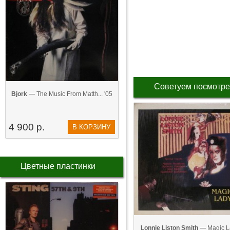
Советуем посмотре
Bjork
— The Music From Matth... '05
4 900 р.
В КОРЗИНУ
Цветные пластинки
Lonnie Liston Smith
— Magic L