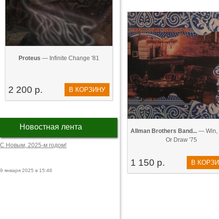
Proteus
— Infinite Change '81
2 200 р.
В КОРЗИНУ
Новостная лента
Allman Brothers Band...
— Win,
Or Draw '75
С Новым, 2025-м годом!
1 150 р.
В КОРЗ
9 января 2025 в 15:46