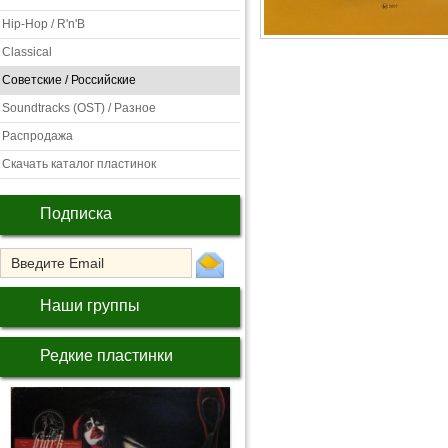
Hip-Hop / R'n'B
Classical
Советские / Российские
Soundtracks (OST) / Разное
Распродажа
Скачать каталог пластинок
Подписка
Наши группы
Редкие пластинки