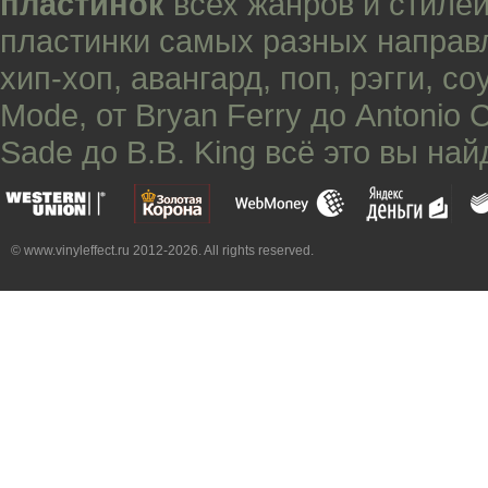
пластинок
всех жанров и стилей
пластинки самых разных направ
хип-хоп
,
авангард
,
поп
,
рэгги
,
со
Mode
, от
Bryan Ferry
до
Antonio 
Sade
до
B.B. King
всё это вы най
© www.vinyleffect.ru 2012-2026. All rights reserved.