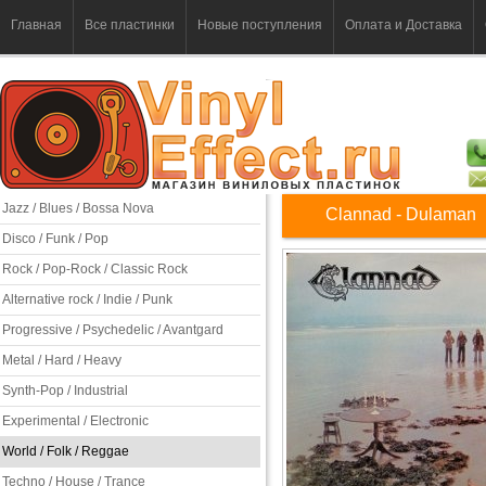
Главная
Все пластинки
Новые поступления
Оплата и Доставка
Jazz / Blues / Bossa Nova
Clannad - Dulaman
Disco / Funk / Pop
Rock / Pop-Rock / Classic Rock
Alternative rock / Indie / Punk
Progressive / Psychedelic / Avantgard
Metal / Hard / Heavy
Synth-Pop / Industrial
Experimental / Electronic
World / Folk / Reggae
Techno / House / Trance