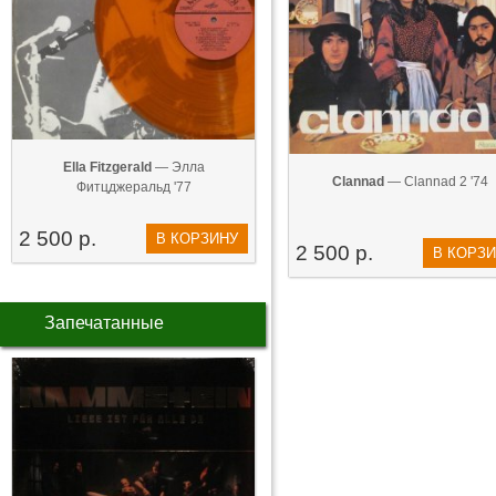
Ella Fitzgerald
— Элла
Clannad
— Clannad 2 '74
Фитцджеральд '77
2 500 р.
В КОРЗИНУ
2 500 р.
В КОРЗ
Запечатанные