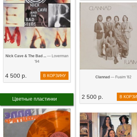
Nick Cave & The Bad ...
— Loverman
'94
4 500 р.
В КОРЗИНУ
Clannad
— Fuaim '82
2 500 р.
В КОРЗ
Цветные пластинки