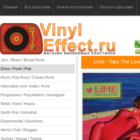
Главная
Все пластинки
Новые поступления
Оплата и Доставка
Jazz / Blues / Bossa Nova
Lime - Take The Lov
Disco / Funk / Pop
Rock / Pop-Rock / Classic Rock
Alternative rock / Indie / Punk
Progressive / Psychedelic / Avantgard
Metal / Hard / Heavy
Synth-Pop / Industrial
Experimental / Electronic
World / Folk / Reggae
Techno / House / Trance