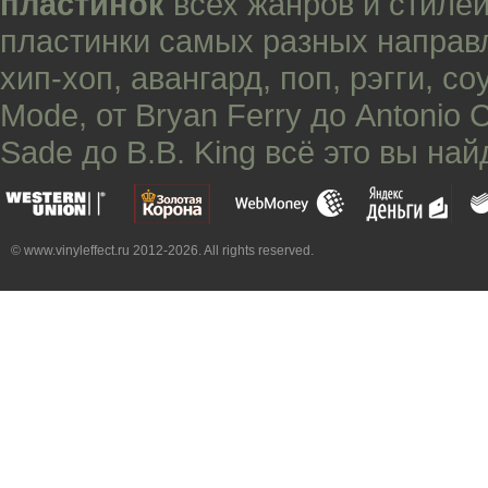
пластинок
всех жанров и стилей
пластинки самых разных направ
хип-хоп
,
авангард
,
поп
,
рэгги
,
со
Mode
, от
Bryan Ferry
до
Antonio 
Sade
до
B.B. King
всё это вы най
© www.vinyleffect.ru 2012-2026. All rights reserved.