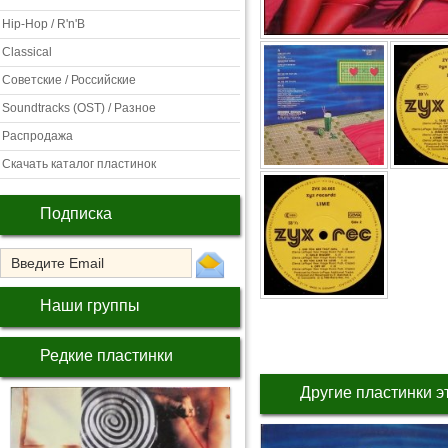
Hip-Hop / R'n'B
Classical
Советские / Российские
Soundtracks (OST) / Разное
Распродажа
Скачать каталог пластинок
Подписка
Наши группы
Редкие пластинки
Другие пластинки э