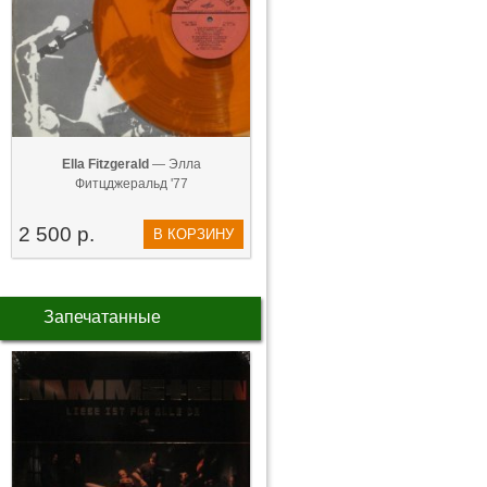
Ella Fitzgerald
— Элла
Фитцджеральд '77
2 500 р.
В КОРЗИНУ
Запечатанные