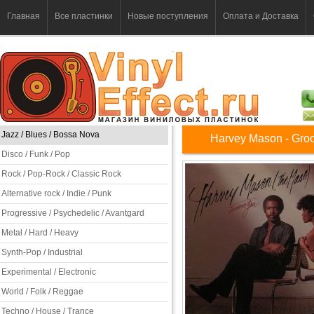
Главная
Все пластинки
Новые поступления
Оплата и Доставка
Jazz / Blues / Bossa Nova
Harvey Mason - Groo
Disco / Funk / Pop
Rock / Pop-Rock / Classic Rock
Alternative rock / Indie / Punk
Progressive / Psychedelic / Avantgard
Metal / Hard / Heavy
Synth-Pop / Industrial
Experimental / Electronic
World / Folk / Reggae
Techno / House / Trance