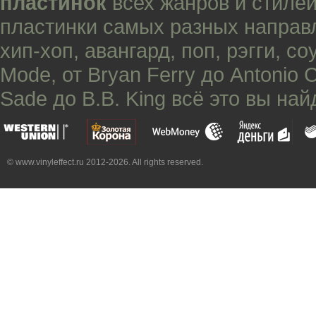
пластинок
всех жанров и стилей
пластинки самых разных направ
хип-хоп
,
авангард
,
поп
,
рэгги
,
со
Mode
, от
Bryan Ferry
до
Antonio 
Sade
до
B.B. King
всё это вы най
© www.vinyleffect.ru 2012-2026. All rights reserved.