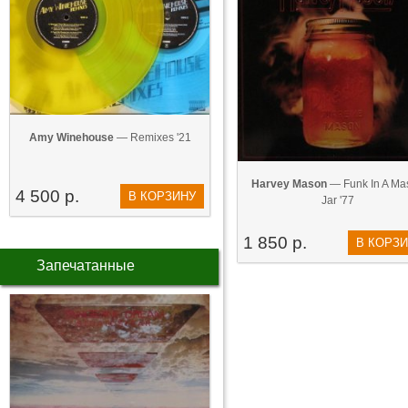
Amy Winehouse
— Remixes '21
Harvey Mason
— Funk In A Ma
4 500 р.
В КОРЗИНУ
Jar '77
1 850 р.
В КОРЗ
Запечатанные