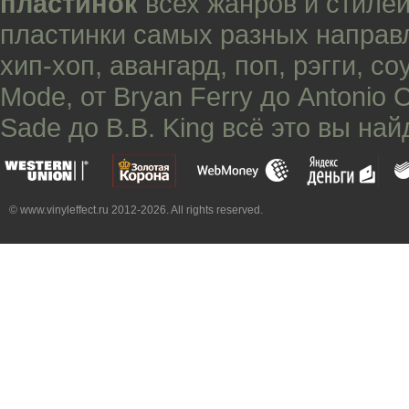
пластинок
всех жанров и стилей
пластинки самых разных направ
хип-хоп
,
авангард
,
поп
,
рэгги
,
со
Mode
, от
Bryan Ferry
до
Antonio 
Sade
до
B.B. King
всё это вы най
© www.vinyleffect.ru 2012-2026. All rights reserved.