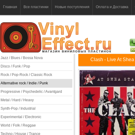
Главная
Все пластинки
Новые поступления
Оплата и Доставка
Jazz / Blues / Bossa Nova
Clash - Live At She
Disco / Funk / Pop
Rock / Pop-Rock / Classic Rock
Alternative rock / Indie / Punk
Progressive / Psychedelic / Avantgard
Metal / Hard / Heavy
Synth-Pop / Industrial
Experimental / Electronic
World / Folk / Reggae
Techno / House / Trance