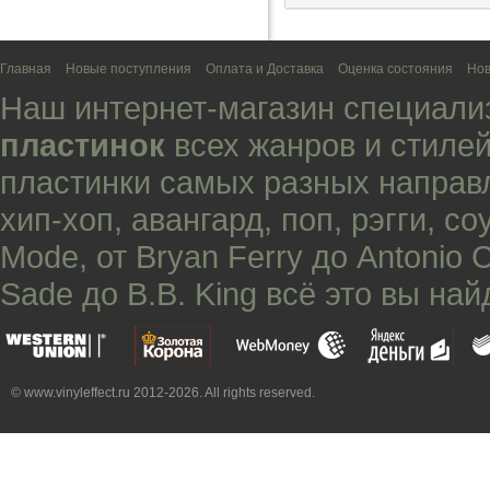
Главная
Новые поступления
Оплата и Доставка
Оценка состояния
Нов
Наш интернет-магазин специали
пластинок
всех жанров и стилей
пластинки самых разных направ
хип-хоп
,
авангард
,
поп
,
рэгги
,
со
Mode
, от
Bryan Ferry
до
Antonio 
Sade
до
B.B. King
всё это вы най
© www.vinyleffect.ru 2012-2026. All rights reserved.