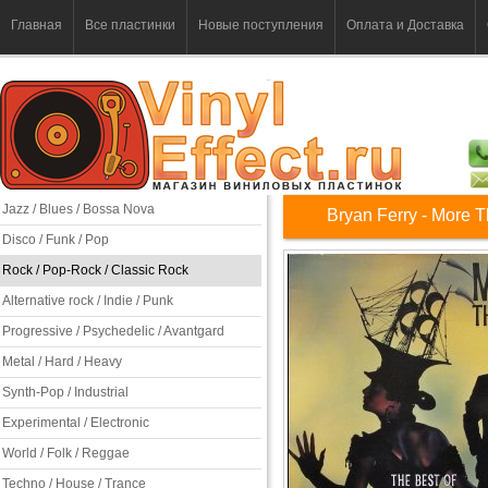
Главная
Все пластинки
Новые поступления
Оплата и Доставка
Jazz / Blues / Bossa Nova
Bryan Ferry - More T
Disco / Funk / Pop
Rock / Pop-Rock / Classic Rock
Alternative rock / Indie / Punk
Progressive / Psychedelic / Avantgard
Metal / Hard / Heavy
Synth-Pop / Industrial
Experimental / Electronic
World / Folk / Reggae
Techno / House / Trance