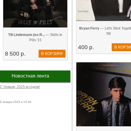
Bryan Ferry
— Let's Stick Togeth
'88
Till Lindemann (ex-R...
— Skills In
Pills '15
400 р.
В КОРЗ
8 500 р.
В КОРЗИНУ
Новостная лента
С Новым, 2025-м годом!
9 января 2025 в 15:46