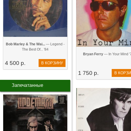
Bob Marley & The Wai...
— Legend -
The Best Of... '84
Bryan Ferry
— In Your Mind '
4 500 р.
В КОРЗИНУ
1 750 р.
В КОРЗ
Запечатанные