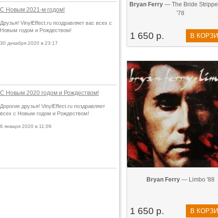
Bryan Ferry
— The Bride Stripped
С Новым 2021-м годом!
'78
Друзья! VinylEffect.ru поздравляет вас всех с
Новым годом и Рождеством!
1 650 р.
В КОРЗ
30 декабря 2020 в 23:17
С Новым 2020 годом и Рождеством!
Дорогие друзья! VinylEffect.ru поздравляет
всех с Новым годом и Рождеством!
6 января 2020 в 11:09
Bryan Ferry
— Limbo '88
1 650 р.
В КОРЗ