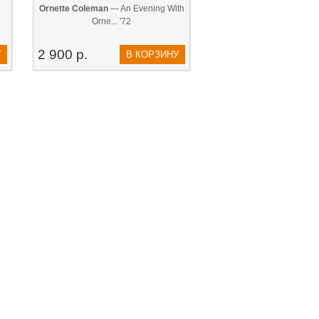
Ornette Coleman
— An Evening With
Orne... '72
2 900 р.
У
В КОРЗИНУ