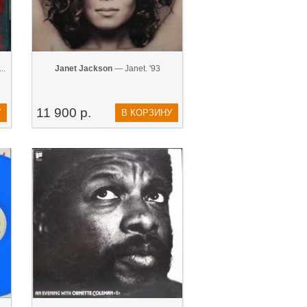
..
Janet Jackson
— Janet. '93
11 900 р.
У
В КОРЗИНУ