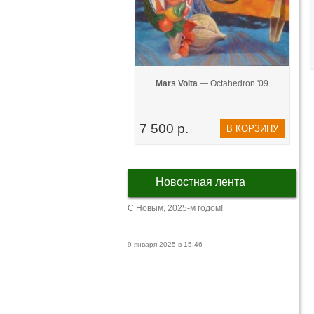
Mars Volta
— Octahedron '09
7 500 р.
В КОРЗИНУ
Новостная лента
С Новым, 2025-м годом!
9 января 2025 в 15:46