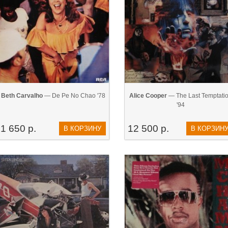
Beth Carvalho
— De Pe No Chao '78
Alice Cooper
— The Last Temptati
'94
1 650 р.
12 500 р.
В КОРЗИНУ
В КОРЗИН