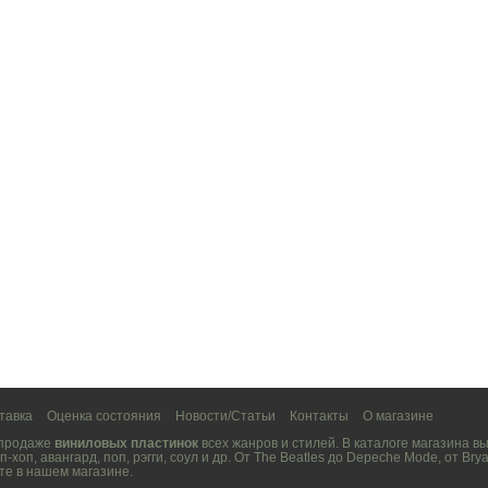
тавка
Оценка состояния
Новости/Статьи
Контакты
О магазине
 продаже
виниловых пластинок
всех жанров и стилей. В каталоге магазина 
п-хоп
,
авангард
,
поп
,
рэгги
,
соул
и др. От
The Beatles
до
Depeche Mode
, от
Brya
те в нашем магазине.