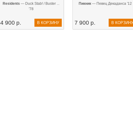
Residents
— Duck Stab! / Buster ...
Пикник
— Певец Декаданса '12
'78
4 900 р.
7 900 р.
В КОРЗИНУ
В КОРЗИН