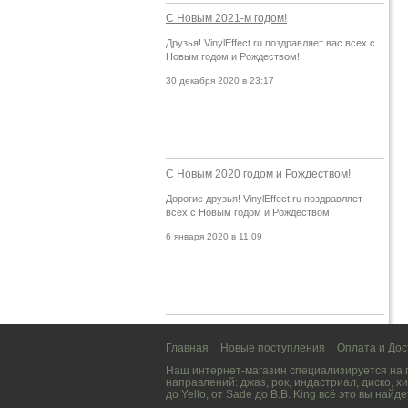
С Новым 2021-м годом!
Друзья! VinylEffect.ru поздравляет вас всех с
Новым годом и Рождеством!
30 декабря 2020 в 23:17
С Новым 2020 годом и Рождеством!
Дорогие друзья! VinylEffect.ru поздравляет
всех с Новым годом и Рождеством!
6 января 2020 в 11:09
Главная
Новые поступления
Оплата и Дос
Наш интернет-магазин специализируется на
направлений:
джаз
,
рок
,
индастриал
,
диско
,
хи
до
Yello
, от
Sade
до
B.B. King
всё это вы найде