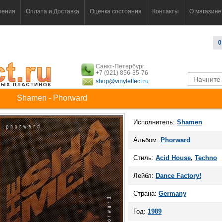
ления
Оплата и Доставка
Оценка состояния
Контакты
О магазине
0
Санкт-Петербург
+7 (921) 856-35-76
shop@vinyleffect.ru
Shamen - Phorward
Исполнитель:
Shamen
Альбом:
Phorward
Стиль:
Acid House
,
Techno
Лейбл:
Dance Factory!
Страна:
Germany
Год:
1989