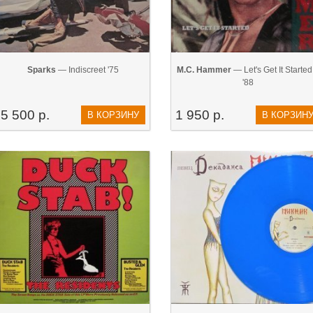
Sparks
— ‎Indiscreet '75
M.C. Hammer
— Let's Get It Started.
'88
5 500 р.
1 950 р.
В КОРЗИНУ
В КОРЗИН