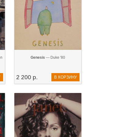
on
Genesis
— Duke '80
2 200 р.
У
В КОРЗИНУ