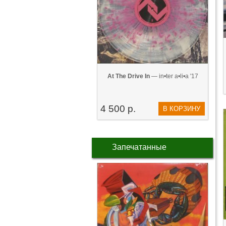
At The Drive In
— in•ter a•li•a '17
4 500 р.
В КОРЗИНУ
Запечатанные