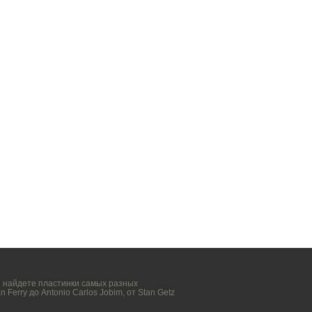
вы найдете пластинки самых разных
n Ferry
до
Antonio Carlos Jobim
, от
Stan Getz