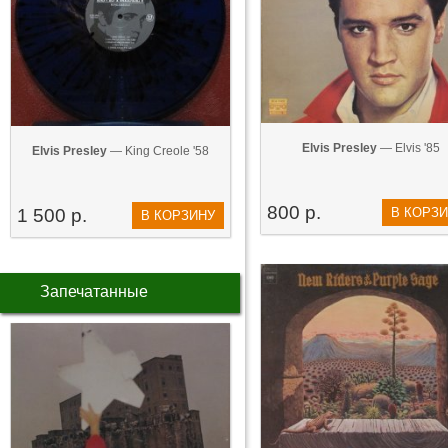
Elvis Presley
— Elvis '85
Elvis Presley
— King Creole '58
800 р.
1 500 р.
В КОРЗ
В КОРЗИНУ
Запечатанные