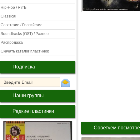
Hip-Hop / R'n'B
Classical
Советские / Российские
Soundtracks (OST) / Разное
Распродажа
Скачать каталог пластинок
Подписка
Наши группы
Редкие пластинки
Советуем посмотре