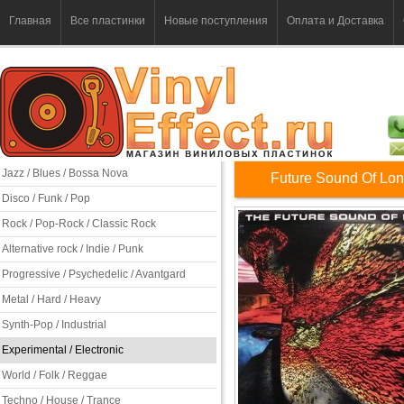
Главная
Все пластинки
Новые поступления
Оплата и Доставка
Jazz / Blues / Bossa Nova
Future Sound Of Lo
Disco / Funk / Pop
Rock / Pop-Rock / Classic Rock
Alternative rock / Indie / Punk
Progressive / Psychedelic / Avantgard
Metal / Hard / Heavy
Synth-Pop / Industrial
Experimental / Electronic
World / Folk / Reggae
Techno / House / Trance