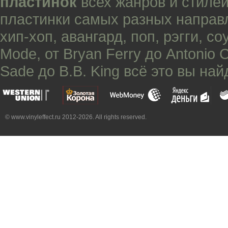
пластинок
всех жанров и стилей
пластинки самых разных направ
хип-хоп
,
авангард
,
поп
,
рэгги
,
со
Mode
, от
Bryan Ferry
до
Antonio 
Sade
до
B.B. King
всё это вы най
© www.vinyleffect.ru 2012-2026. All rights reserved.