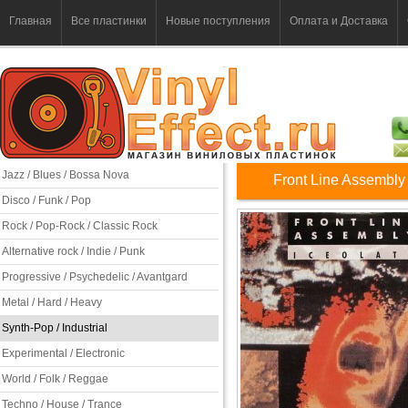
Главная
Все пластинки
Новые поступления
Оплата и Доставка
Jazz / Blues / Bossa Nova
Front Line Assembly 
Disco / Funk / Pop
Rock / Pop-Rock / Classic Rock
Alternative rock / Indie / Punk
Progressive / Psychedelic / Avantgard
Metal / Hard / Heavy
Synth-Pop / Industrial
Experimental / Electronic
World / Folk / Reggae
Techno / House / Trance