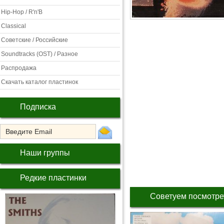
Hip-Hop / R'n'B
Classical
Советские / Российские
Soundtracks (OST) / Разное
Распродажа
Скачать каталог пластинок
Подписка
Наши группы
Редкие пластинки
Советуем посмотре