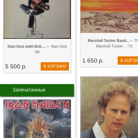
Marshall Tucker Band...
— T
Marshall Tucker ... '73
Stan Getz (with Bob ...
— Stan Getz
'80
1 650 р.
В КОРЗ
5 500 р.
В КОРЗИНУ
Запечатанные