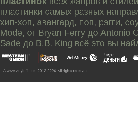
пластинок
всех жанров и стилей
пластинки самых разных направ
хип-хоп
,
авангард
,
поп
,
рэгги
,
со
Mode
, от
Bryan Ferry
до
Antonio 
Sade
до
B.B. King
всё это вы най
© www.vinyleffect.ru 2012-2026. All rights reserved.