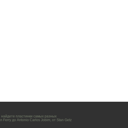
вы найдете пластинки самых разных
n Ferry
до
Antonio Carlos Jobim
, от
Stan Getz