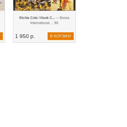
Richie Cole / Hank C...
— Bossa
International ... '90
1 950 р.
У
В КОРЗИНУ