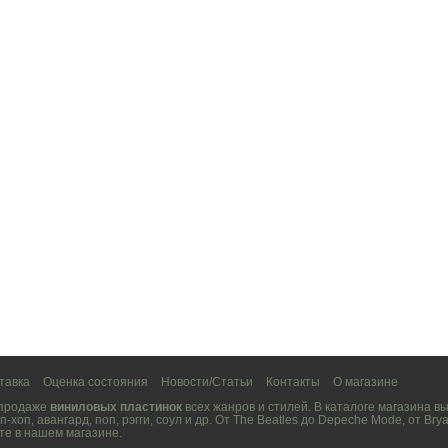
тавка
Оценка состояния
Новости/Статьи
Контакты
О магазине
 продаже
виниловых пластинок
всех жанров и стилей. В каталоге магазина 
п-хоп
,
авангард
,
поп
,
рэгги
,
соул
и др. От
The Beatles
до
Depeche Mode
, от
Brya
те в нашем магазине.