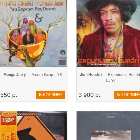
Mungo Jerry
— Мънго Джер... '78
Jimi Hendrix
— Experience Hendri
(... '97
550 р.
3 900 р.
В КОРЗИНУ
В КОРЗИН