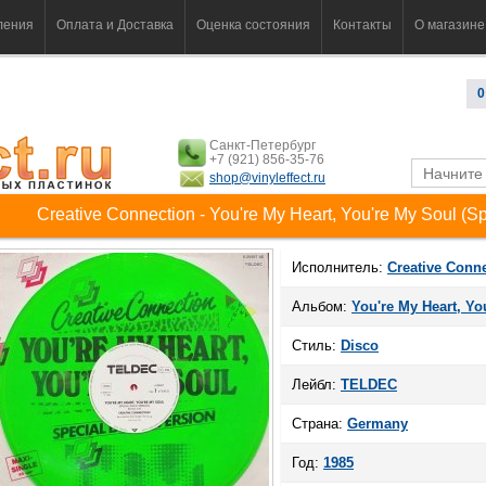
ления
Оплата и Доставка
Оценка состояния
Контакты
О магазине
0
Санкт-Петербург
+7 (921) 856-35-76
shop@vinyleffect.ru
Creative Connection - You're My Heart, You're My Soul (Sp
Исполнитель:
Creative Conn
Альбом:
You're My Heart, Yo
Стиль:
Disco
Лейбл:
TELDEC
Страна:
Germany
Год:
1985