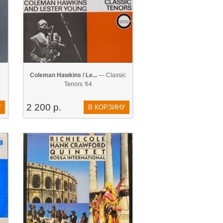
Coleman Hawkins / Le...
— Classic
Tenors '64
2 200 р.
У
В КОРЗИНУ