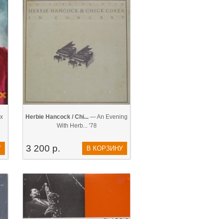
x
Herbie Hancock / Chi...
— An Evening
With Herb... '78
3 200 р.
У
В КОРЗИНУ