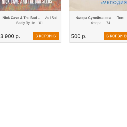
Nick Cave & The Bad ...
— As I Sat
Флера Сулейманова
— Поет
Sadly By He... '01
Флера ... '74
3 900 р.
500 р.
В КОРЗИНУ
В КОРЗИН