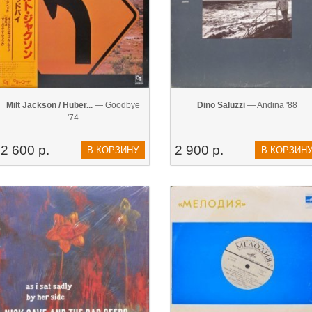
Milt Jackson / Huber...
— Goodbye
Dino Saluzzi
— Andina '88
'74
2 600 р.
2 900 р.
В КОРЗИНУ
В КОРЗИН