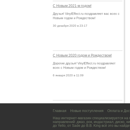
С Новым 2021-м годом!
Друзья! VinylEffect.ru поздравляет вас всех с
Новым годом и Рождеством!
30 декабря 2020 в 23:17
С Новым 2020 годом и Рождеством!
Дорогие друзья! VinylEffect.ru поздравляет
всех с Новым годом и Рождеством!
6 января 2020 в 11:09
Главная
Новые поступления
Оплата и Дос
Наш интернет-магазин специализируется на
направлений:
джаз
,
рок
,
индастриал
,
диско
,
хи
до
Yello
, от
Sade
до
B.B. King
всё это вы найде