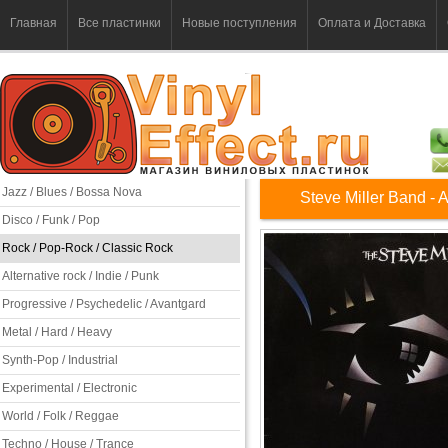
Главная
Все пластинки
Новые поступления
Оплата и Доставка
Jazz / Blues / Bossa Nova
Steve Miller Band -
Disco / Funk / Pop
Rock / Pop-Rock / Classic Rock
Alternative rock / Indie / Punk
Progressive / Psychedelic / Avantgard
Metal / Hard / Heavy
Synth-Pop / Industrial
Experimental / Electronic
World / Folk / Reggae
Techno / House / Trance