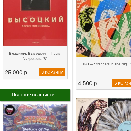
Владимир Высоцкий
— Песня
Микрофона '81
UFO
— Strangers In The Nig... 
25 000 р.
В КОРЗИНУ
4 500 р.
В КОРЗ
Цветные пластинки