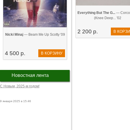
Everything But The G...
— Corco
(Knee Deep... '02
2 200 р.
В КОРЗ
Nicki Minaj
— Beam Me Up Scotty '09
4 500 р.
В КОРЗИНУ
Новостная лента
С Новым, 2025-м годом!
9 января 2025 в 15:46