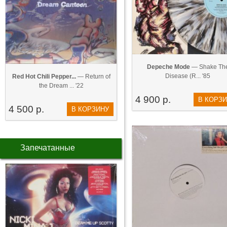
Depeche Mode
— Shake Th
Disease (R... '85
Red Hot Chili Pepper...
— Return of
the Dream ... '22
4 900 р.
В КОРЗ
4 500 р.
В КОРЗИНУ
Запечатанные