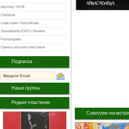
Hip-Hop / R'n'B
Classical
Советские / Российские
Soundtracks (OST) / Разное
Распродажа
Скачать каталог пластинок
Подписка
Наши группы
Редкие пластинки
Советуем посмотре