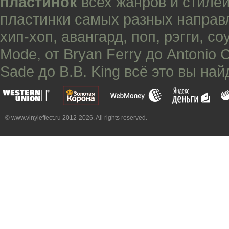
пластинок
всех жанров и стилей
пластинки самых разных направ
хип-хоп
,
авангард
,
поп
,
рэгги
,
со
Mode
, от
Bryan Ferry
до
Antonio 
Sade
до
B.B. King
всё это вы най
© www.vinyleffect.ru 2012-2026. All rights reserved.