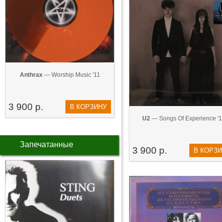
Anthrax
— Worship Music '11
3 900 р.
В КОРЗИНУ
U2
— Songs Of Experience '
Запечатанные
3 900 р.
В КОРЗ