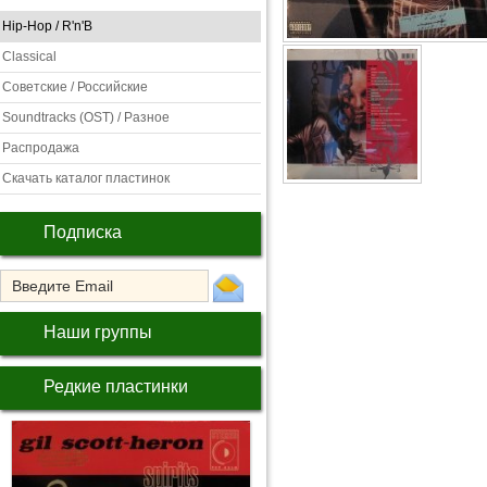
Hip-Hop / R'n'B
Classical
Советские / Российские
Soundtracks (OST) / Разное
Распродажа
Скачать каталог пластинок
Подписка
Наши группы
Редкие пластинки