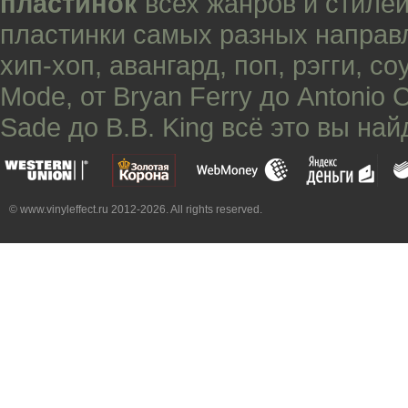
пластинок
всех жанров и стилей
пластинки самых разных направ
хип-хоп
,
авангард
,
поп
,
рэгги
,
со
Mode
, от
Bryan Ferry
до
Antonio 
Sade
до
B.B. King
всё это вы най
© www.vinyleffect.ru 2012-2026. All rights reserved.