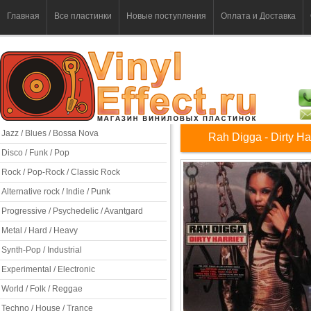
Главная
Все пластинки
Новые поступления
Оплата и Доставка
Jazz / Blues / Bossa Nova
Rah Digga - Dirty Har
Disco / Funk / Pop
Rock / Pop-Rock / Classic Rock
Alternative rock / Indie / Punk
Progressive / Psychedelic / Avantgard
Metal / Hard / Heavy
Synth-Pop / Industrial
Experimental / Electronic
World / Folk / Reggae
Techno / House / Trance