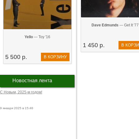
Dave Edmunds
— Get It '77
Yello
— Toy '16
1 450 р.
В КОРЗ
5 500 р.
В КОРЗИНУ
Новостная лента
С Новым, 2025-м годом!
9 января 2025 в 15:46