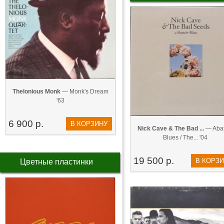
Thelonious Monk
— Monk's Dream
'63
6 900 р.
В КОРЗИНУ
Nick Cave & The Bad ...
— Abat
Blues / The... '04
19 500 р.
В КОРЗ
Цветные пластинки