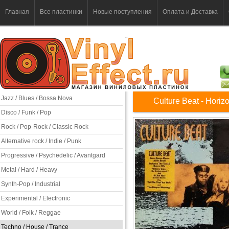
Главная
Все пластинки
Новые поступления
Оплата и Доставка
Jazz / Blues / Bossa Nova
Culture Beat - Horiz
Disco / Funk / Pop
Rock / Pop-Rock / Classic Rock
Alternative rock / Indie / Punk
Progressive / Psychedelic / Avantgard
Metal / Hard / Heavy
Synth-Pop / Industrial
Experimental / Electronic
World / Folk / Reggae
Techno / House / Trance