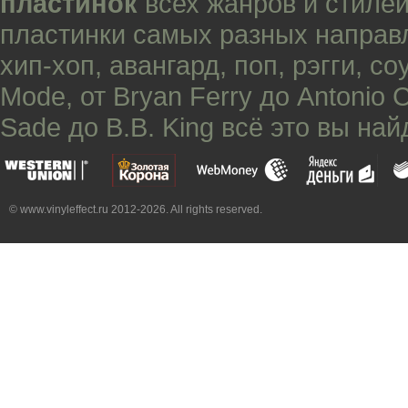
пластинок
всех жанров и стилей
пластинки самых разных направ
хип-хоп
,
авангард
,
поп
,
рэгги
,
со
Mode
, от
Bryan Ferry
до
Antonio 
Sade
до
B.B. King
всё это вы най
© www.vinyleffect.ru 2012-2026. All rights reserved.