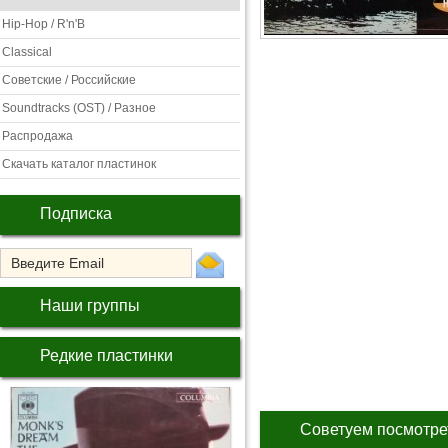
Hip-Hop / R'n'B
Classical
Советские / Российские
Soundtracks (OST) / Разное
Распродажа
Скачать каталог пластинок
Подписка
Наши группы
Редкие пластинки
Советуем посмотре