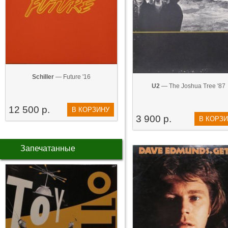
Schiller
— Future '16
U2
— The Joshua Tree '87
12 500 р.
В КОРЗИНУ
3 900 р.
В КОРЗ
Запечатанные