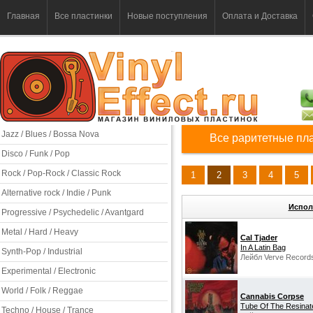
Главная
Все пластинки
Новые поступления
Оплата и Доставка
Jazz / Blues / Bossa Nova
Все раритетные пл
Disco / Funk / Pop
Rock / Pop-Rock / Classic Rock
1
2
3
4
5
Alternative rock / Indie / Punk
Испол
Progressive / Psychedelic / Avantgard
Metal / Hard / Heavy
Cal Tjader
In A Latin Bag
Synth-Pop / Industrial
Лейбл Verve Record
Experimental / Electronic
World / Folk / Reggae
Cannabis Corpse
Tube Of The Resinat
Techno / House / Trance