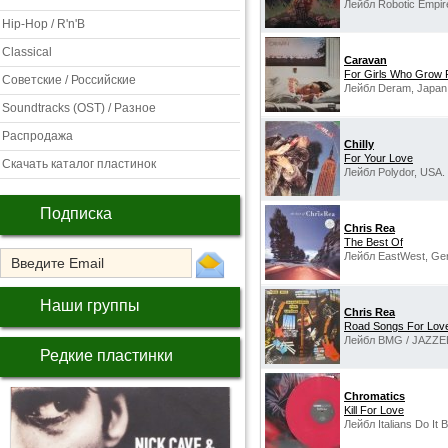
Лейбл Robotic Empir
Hip-Hop / R'n'B
Classical
Caravan
For Girls Who Grow 
Советские / Российские
Лейбл Deram, Japan
Soundtracks (OST) / Разное
Распродажа
Chilly
For Your Love
Скачать каталог пластинок
Лейбл Polydor, USA.
Подписка
Chris Rea
The Best Of
Лейбл EastWest, Ge
Наши группы
Chris Rea
Road Songs For Lov
Лейбл BMG ‎/ JAZZE
Редкие пластинки
Chromatics
Kill For Love
Лейбл Italians Do It B