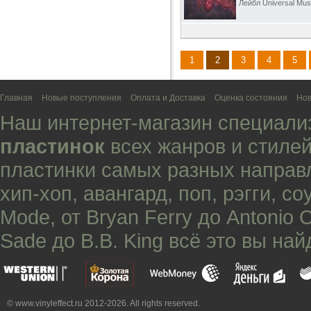
Лейбл Universal Mus
1
2
3
4
5
Главная
Новые поступления
Оплата и Доставка
Оценка состояния
Нов
Наш интернет-магазин специали
пластинок
всех жанров и стилей
пластинки самых разных направ
хип-хоп
,
авангард
,
поп
,
рэгги
,
со
Mode
, от
Bryan Ferry
до
Antonio 
Sade
до
B.B. King
всё это вы най
© www.vinyleffect.ru 2012-2026. All rights reserved.