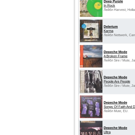
Deep Purple
In Rock
Лейбл Harvest, Holla
Delerium
Karma
Лейбл Nettwerk, Can
Depeche Mode
A Broken Frame
Лейбл Sire / Mute, J
Depeche Mode
People Are People
Лейбл Sire / Mute, J
Depeche Mode
Songs Of Faith And D
Лейбл Mute, EU.
Depeche Mode
Ultra