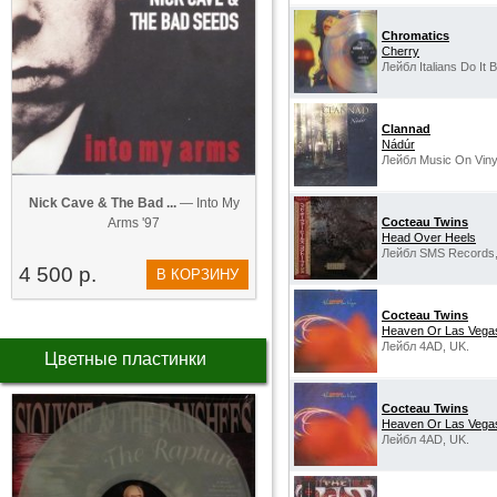
Chromatics
Cherry
Лейбл Italians Do It B
Clannad
Nádúr
Лейбл Music On Viny
Nick Cave & The Bad ...
— Into My
Arms '97
Cocteau Twins
Head Over Heels
Лейбл SMS Records,
4 500 р.
В КОРЗИНУ
Cocteau Twins
Heaven Or Las Vega
Лейбл 4AD, UK.
Цветные пластинки
Cocteau Twins
Heaven Or Las Vega
Лейбл 4AD, UK.