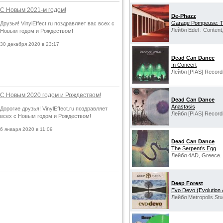
С Новым 2021-м годом!
De-Phazz
Garage Pompeuse: Th
Друзья! VinylEffect.ru поздравляет вас всех с
Лейбл Edel : Content
Новым годом и Рождеством!
30 декабря 2020 в 23:17
Dead Can Dance
In Concert
Лейбл [PIAS] Record
С Новым 2020 годом и Рождеством!
Dead Can Dance
Anastasis
Дорогие друзья! VinylEffect.ru поздравляет
Лейбл [PIAS] Record
всех с Новым годом и Рождеством!
6 января 2020 в 11:09
Dead Can Dance
The Serpent's Egg
Лейбл 4AD, Greece.
Deep Forest
Evo Devo (Evolution
Лейбл Metropolis Stu