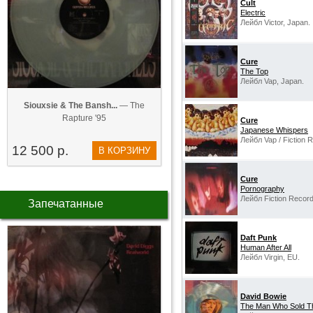
Cult
Electric
Лейбл Victor, Japan.
Cure
The Top
Лейбл Vap, Japan.
Siouxsie & The Bansh...
— The
Rapture '95
Cure
Japanese Whispers
Лейбл Vap ‎/ Fiction 
12 500 р.
В КОРЗИНУ
Cure
Pornography
Лейбл Fiction Record
Запечатанные
Daft Punk
Human After All
Лейбл Virgin, EU.
David Bowie
The Man Who Sold T