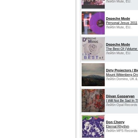
Лейбл Mute, EU.
Depeche Mode
Personal Jesus 2011
Лейбл Mute, EU.
Depeche Mode
The Best Of (Volume 
Лейбл Mute, EU.
Dirty Projectors / B
Mount Wittenberg Or
Лейбл Domino, UK &
Djivan Gasparyan
I Will Not Be Sad In 
Лейбл Opal Records 
Don Cherry
Eternal Rhythm
Лейбл MPS Records 