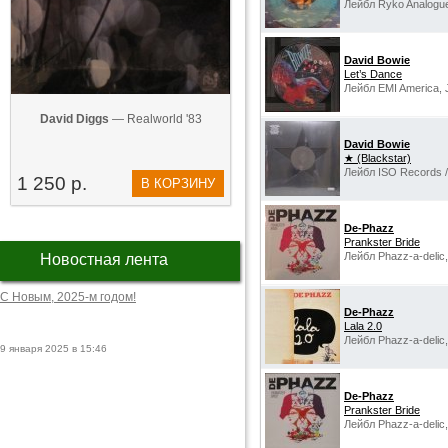
Лейбл Ryko Analogu
David Bowie
Let’s Dance
Лейбл EMI America, 
David Diggs
— Realworld '83
David Bowie
★ (Blackstar)
Лейбл ISO Records / 
1 250 р.
В КОРЗИНУ
De-Phazz
Prankster Bride
Лейбл Phazz-a-delic
Новостная лента
С Новым, 2025-м годом!
De-Phazz
Lala 2.0
Лейбл Phazz-a-delic
9 января 2025 в 15:46
De-Phazz
Prankster Bride
Лейбл Phazz-a-delic