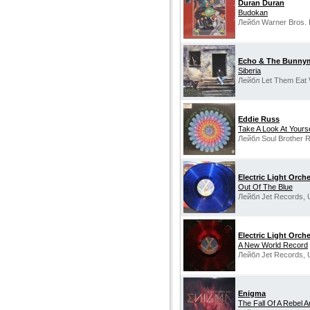
Duran Duran
Budokan
Лейбл Warner Bros. 
Echo & The Bunny
Siberia
Лейбл Let Them Eat V
Eddie Russ
Take A Look At Yourse
Лейбл Soul Brother 
Electric Light Orch
Out Of The Blue
Лейбл Jet Records, 
Electric Light Orch
A New World Record
Лейбл Jet Records, 
Enigma
The Fall Of A Rebel A