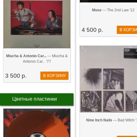
Muse
— The 2nd Law '12
4 500 р.
В КОРЗ
Miucha & Antonio Car...
— Miucha &
Antonio Car... '77
3 500 р.
В КОРЗИНУ
Цветные пластинки
Nine Inch Nails
— Bad Witch '