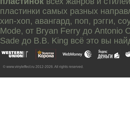
пластинок
всех жанров и стилей
пластинки самых разных направ
хип-хоп
,
авангард
,
поп
,
рэгги
,
со
Mode
, от
Bryan Ferry
до
Antonio 
Sade
до
B.B. King
всё это вы най
© www.vinyleffect.ru 2012-2026. All rights reserved.